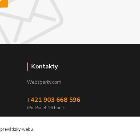
Kontakty
Websperky.com
+421 903 668 596
(Po-Pia, 8-16 hod.)
info@websperky.com
e prevádzky webu