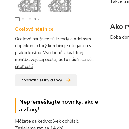
Takže u n
01.10.2024
Ako r
Oceľové náušnice
Doba doru
Oceľové náušnice sú trendy a odolným
doplnkom, ktorý kombinuje eleganciu s
praktickosťou. Vyrobené z kvalitnej
nehrdzavejúcej ocele, tieto náušnice sú...
čítať celé
Zobraziť všetky články
Nepremeškajte novinky, akcie
a zľavy!
Môžete sa kedykoľvek odhlásiť.
Zasielame raz za 14 dní.