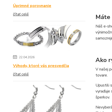
Úprimné porovnanie
čítať celé
Máte 
Náš e-sho
výnimočný
samozrej
22.04.2026
Ako r
Výhody, ktoré vás presvedčia
V našej p
čítať celé
tovare.
Upustili 
vyraďuje 
šperkov.
Nevyberá