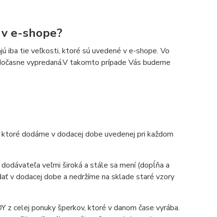
é v e-shope?
ú iba tie veľkosti, ktoré sú uvedené v e-shope. Vo
je dočasne vypredaná.V takomto prípade Vás budeme
ky, ktoré dodáme v dodacej dobe uvedenej pri každom
 dodávateľa veľmi široká a stále sa mení (dopĺňa a
dať v dodacej dobe a nedržíme na sklade staré vzory
 z celej ponuky šperkov, ktoré v danom čase vyrába.