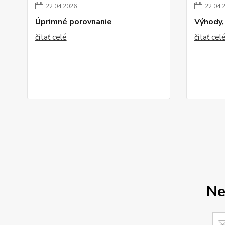
22
.
04
.
2026
22
.
04
.
Úprimné porovnanie
Výhody,
čítať celé
čítať cel
Ne