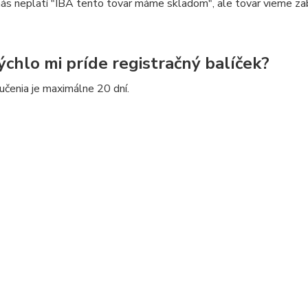
ás neplatí "IBA tento tovar máme skladom", ale tovar vieme zab
ýchlo mi príde registračný balíček?
čenia je maximálne 20 dní.