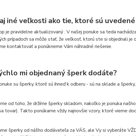
aj iné veľkosti ako tie, ktoré sú uveden
p je pravidelne aktualizovaný . V našej ponuke sa teda nachádzaj
ch prípadoch sa môže stať, že veľkosť, ktorú ste si objednali 
me kontaktovať a ponúkneme Vám náhradné riešenie.
ýchlo mi objednaný šperk dodáte?
onuke su šperky, ktoré sú ihneď k odberu - sú na sklade a šper
sme od toho, že držíme šperky skladom, nakoľko je ponuka našho
sa tovar). Takto ponúkame vždy najnovšie vzory, ktoré vieme do
me šperky od nášho dodávateľa za VÁS, ale Vy si vyberáte VŽDY