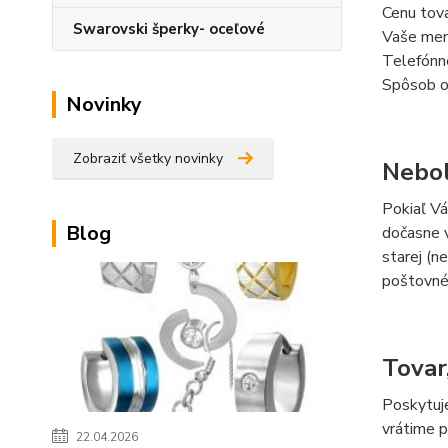
Cenu tov
Swarovski šperky- oceľové
Vaše men
Telefónne
Spôsob od
Novinky
Zobraziť všetky novinky
Nebol
Pokiaľ V
Blog
dočasne v
starej (n
poštovné
Tovar,
Poskytuje
vrátime p
22.04.2026