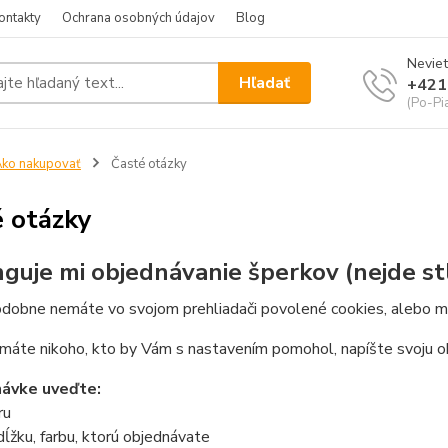
ontakty
Ochrana osobných údajov
Blog
Neviet
Hľadať
+421
(Po-Pi
ko nakupovať
Časté otázky
 otázky
guje mi objednávanie šperkov (nejde stl
obne nemáte vo svojom prehliadači povolené cookies, alebo mát
máte nikoho, kto by Vám s nastavením pomohol, napíšte svoju ob
návke uveďte:
ru
dĺžku, farbu, ktorú objednávate