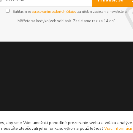
Súhlasím so
spracovaním osobných údajov
za účelom zasielania newslettera.
Môžete sa kedykoľvek odhlásiť. Zasielame raz za 14 dní.
es, aby sme Vám umožnili pohodlné prezeranie webu a vďaka analýz
neustále zlepšovali jeho funkcie, výkon a použiteľnosť
Viac informácií