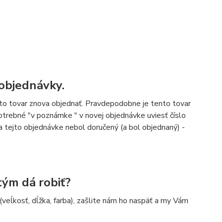
objednávky.
to tovar znova objednať. Pravdepodobne je tento tovar
otrebné "v poznámke " v novej objednávke uviesť číslo
a tejto objednávke nebol doručený (a bol objednaný) -
 tým dá robiť?
veĺkosť, dĺžka, farba), zašlite nám ho naspäť a my Vám