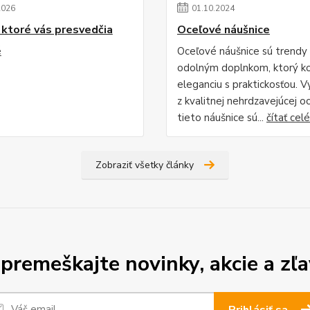
2026
01
.
10
.
2024
 ktoré vás presvedčia
Oceľové náušnice
é
Oceľové náušnice sú trendy
odolným doplnkom, ktorý k
eleganciu s praktickosťou. 
z kvalitnej nehrdzavejúcej oc
tieto náušnice sú...
čítať celé
Zobraziť všetky články
premeškajte novinky, akcie a zľa
Prihlásiť sa