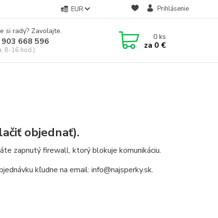
Prihlásenie
EUR
e si rady? Zavolajte.
0
ks
 903 668 596
za
0 €
a, 8-16 hod.)
ačiť objednať).
e zapnutý firewall, ktorý blokuje komunikáciu.
jednávku kľudne na email: info@najsperky.sk.