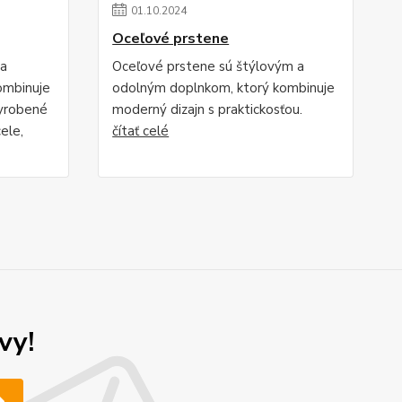
01
.
10
.
2024
Oceľové prstene
 a
Oceľové prstene sú štýlovým a
ombinuje
odolným doplnkom, ktorý kombinuje
Vyrobené
moderný dizajn s praktickosťou.
ele,
čítať celé
vy!