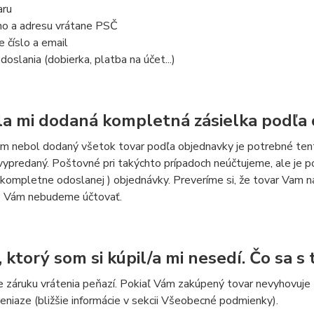
aru
o a adresu vrátane PSČ
 číslo a email
oslania (dobierka, platba na účet...)
a mi dodaná kompletná zásielka podľa 
ám nebol dodaný všetok tovar podľa objednavky je potrebné ten
ypredaný. Poštovné pri takýchto prípadoch neúčtujeme, ale je p
ekompletne odoslanej ) objednávky. Preveríme si, že tovar Vam n
 Vám nebudeme účtovať.
 ktorý som si kúpil/a mi nesedí. Čo sa s
 záruku vrátenia peňazí. Pokiaľ Vám zakúpený tovar nevyhovuje (
eniaze (bližšie informácie v sekcii Všeobecné podmienky).