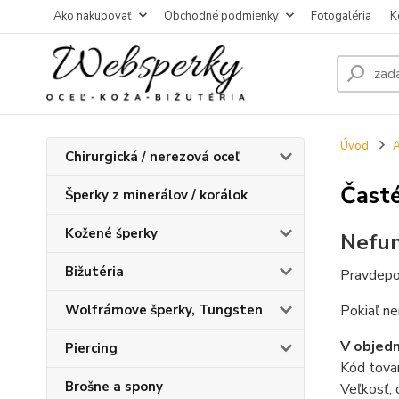
Ako nakupovať
Obchodné podmienky
Fotogaléria
K
Úvod
A
Chirurgická / nerezová oceľ
Časté
Šperky z minerálov / korálok
Kožené šperky
Nefun
Bižutéria
Pravdepod
Wolfrámove šperky, Tungsten
Pokiaľ ne
V objed
Piercing
Kód tova
Brošne a spony
Veľkosť, 