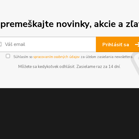
premeškajte novinky, akcie a zľa
Prihlásiť sa
Súhlasím so
spracovaním osobných údajov
za účelom zasielania newslettera.
Môžete sa kedykoľvek odhlásiť. Zasielame raz za 14 dní.