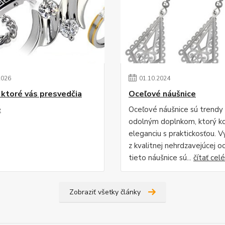
2026
01
.
10
.
2024
 ktoré vás presvedčia
Oceľové náušnice
é
Oceľové náušnice sú trendy
odolným doplnkom, ktorý k
eleganciu s praktickosťou. 
z kvalitnej nehrdzavejúcej oc
tieto náušnice sú...
čítať celé
Zobraziť všetky články