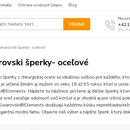
ontakty
Ochrana osobných údajov
Blog
Neviet
Hľadať
+421
(Po-Pi
warovski šperky- oceľové
ovski šperky- oceľové
 šperky z chirurgickej ocele sú ideálnou voľbou pre každého, k
 je určená ženám aj mužom vo veku 18 až 65 rokov, ktorí si cenia
®Elements. Nájdete tu náušnice, prstene aj ďalšie šperky, ktor
ká oceľ zaručuje odolnosť voči korózii a je vhodná aj pre citlivú p
Swarovski®Elements dodávajú každému kúsku neprehliadnuteľný š
gantnú modrú farbu. Objavte náš výber a nájdite šperk, ktorý doko