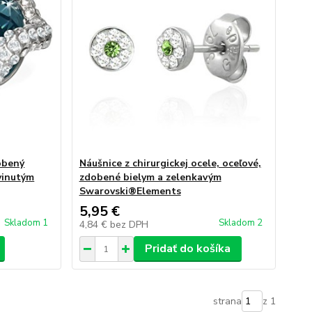
obený
Náušnice z chirurgickej ocele, oceľové,
vinutým
zdobené bielym a zelenkavým
Swarovski®Elements
5,95 €
Skladom 1
Skladom 2
4,84 €
bez DPH
Pridať do košíka
strana
z 1