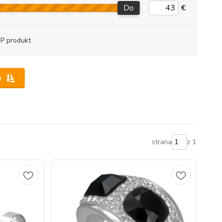
Do
€
P produkt
e
strana
z 1