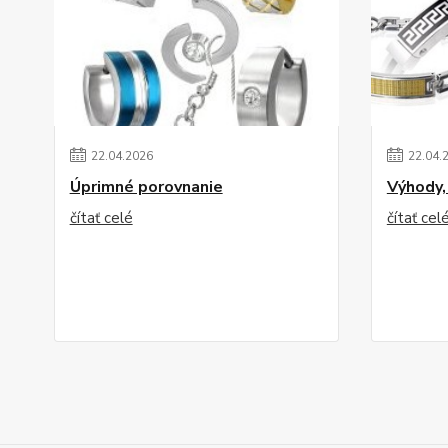
22
.
04
.
2026
22
.
04
.
Úprimné porovnanie
Výhody,
čítať celé
čítať cel