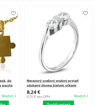
esok, do
Nerezový oceľový snubný prsteň
y puzzle
zdobený dvoma bielymi očkami
8,24 €
Skladom 2
Skladom 1
6,70 €
bez DPH
íka
Zvoliť variant