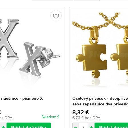
 náušnice - písmeno X
Oceľový prívesok - dvojprív
seba zapadajúce dva prívesk
€
8,32 €
Skladom 9
ez DPH
6,76 €
bez DPH
Pridať do košíka
Pridať do koš