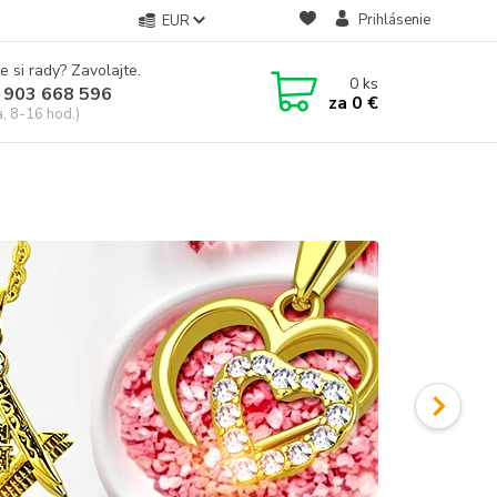
Prihlásenie
EUR
e si rady? Zavolajte.
0
ks
 903 668 596
za
0 €
a, 8-16 hod.)