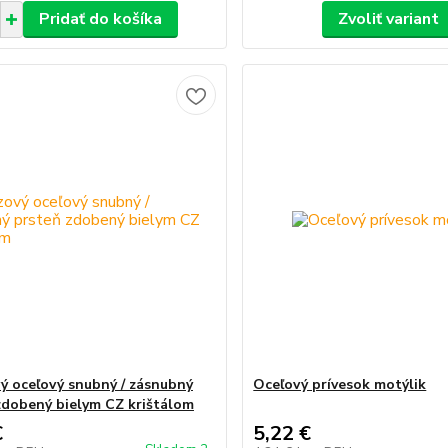
Pridať do košíka
Zvoliť variant
ý oceľový snubný / zásnubný
Oceľový prívesok motýlik
zdobený bielym CZ krištálom
€
5,22 €