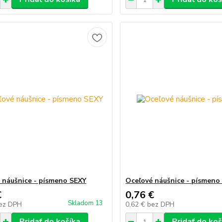
 náušnice - písmeno SEXY
Oceľové náušnice - písmeno
€
0,76 €
Skladom 13
ez DPH
0,62 €
bez DPH
Pridať do košíka
Pridať do koš