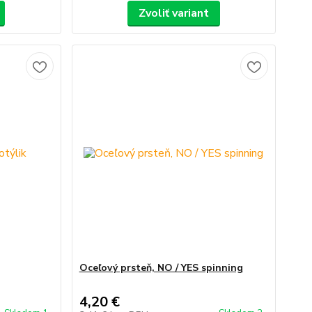
Zvoliť variant
Oceľový prsteň, NO / YES spinning
4,20 €