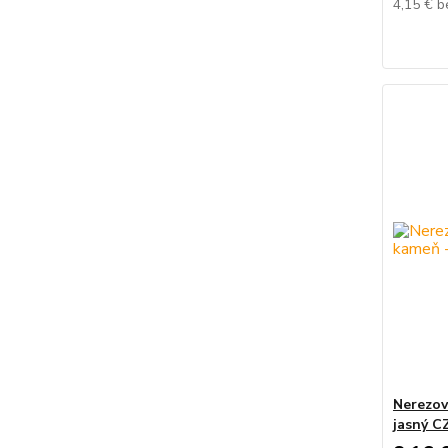
4,15 €
b
Nerezov
jasný CZ