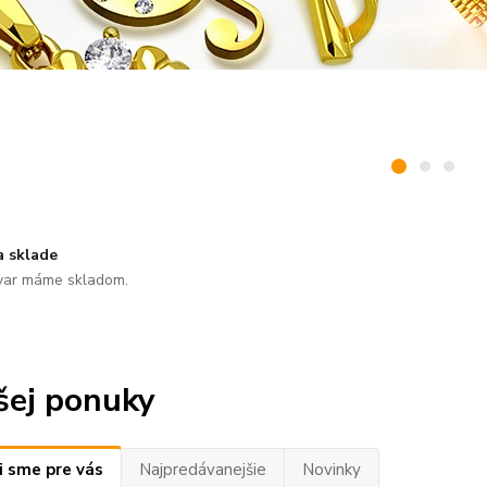
a sklade
var máme skladom.
šej ponuky
i sme pre vás
Najpredávanejšie
Novinky