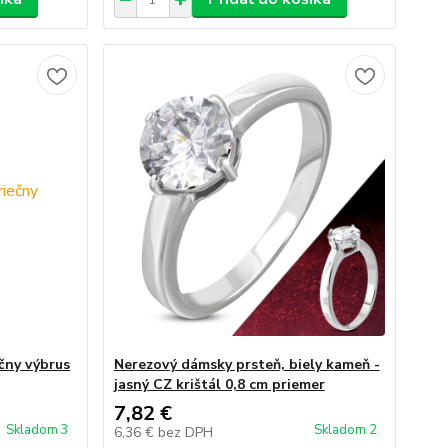
čny výbrus
Nerezový dámsky prsteň, biely kameň -
jasný CZ krištál 0,8 cm priemer
7,82 €
Skladom 3
Skladom 2
6,36 €
bez DPH