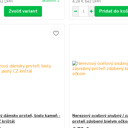
Skladom 2
ez DPH
4,24 €
bez DPH
Zvoliť variant
Pridať do koš
ý dámsky prsteň, biely kameň -
Nerezový oceľový snubný / 
 krištál
prsteň zdobený bielym očk