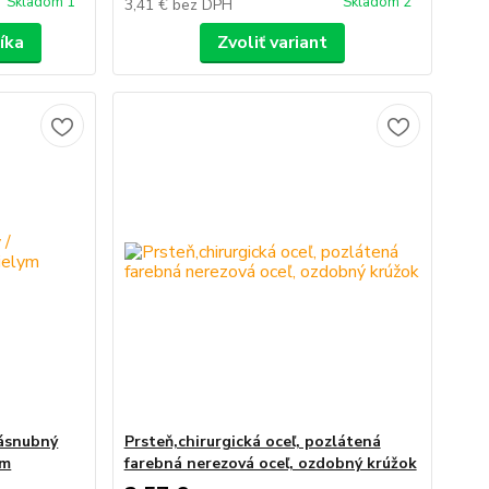
Skladom 1
Skladom 2
3,41 €
bez DPH
íka
Zvoliť variant
zásnubný
Prsteň,chirurgická oceľ, pozlátená
om
farebná nerezová oceľ, ozdobný krúžok