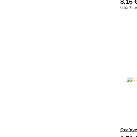
8,16 
6,63 €
b
Oceľové