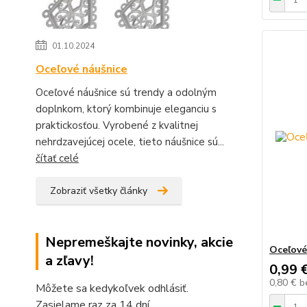
01.10.2024
Oceľové náušnice
Oceľové náušnice sú trendy a odolným
doplnkom, ktorý kombinuje eleganciu s
praktickosťou. Vyrobené z kvalitnej
nehrdzavejúcej ocele, tieto náušnice sú...
čítať celé
Zobraziť všetky články
Nepremeškajte novinky, akcie
Oceľové
a zľavy!
0,99 
0,80 €
b
Môžete sa kedykoľvek odhlásiť.
Zasielame raz za 14 dní.