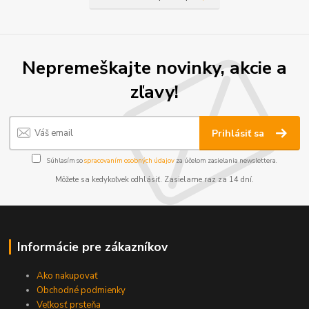
Nepremeškajte novinky, akcie a
zľavy!
Prihlásiť sa
Súhlasím so
spracovaním osobných údajov
za účelom zasielania newslettera.
Môžete sa kedykoľvek odhlásiť. Zasielame raz za 14 dní.
Informácie pre zákazníkov
Ako nakupovať
Obchodné podmienky
Veľkosť prsteňa