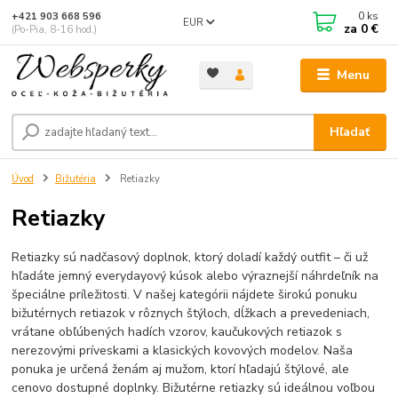
0
ks
+421 903 668 596
EUR
za
0 €
(Po-Pia, 8-16 hod.)
Menu
Hľadať
Úvod
Bižutéria
Retiazky
Retiazky
Retiazky sú nadčasový doplnok, ktorý doladí každý outfit – či už
hľadáte jemný everydayový kúsok alebo výraznejší náhrdeľník na
špeciálne príležitosti. V našej kategórii nájdete širokú ponuku
bižutérnych retiazok v rôznych štýloch, dĺžkach a prevedeniach,
vrátane obľúbených hadích vzorov, kaučukových retiazok s
nerezovými príveskami a klasických kovových modelov. Naša
ponuka je určená ženám aj mužom, ktorí hľadajú štýlové, ale
cenovo dostupné doplnky. Bižutérne retiazky sú ideálnou voľbou