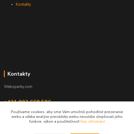
Kontakty
Kontakty
Websperky.com
+421 903 668 596
(Po-Pia, 8-16 hod.)
Používame cookies, aby sme Vám umožnili pohodlné prezeranie
webu a vďaka analýze prevádzky webu neustále zlepšovali jeho
info@websperky.com
funkcie, výkon a použiteľnosť
Viac informácií