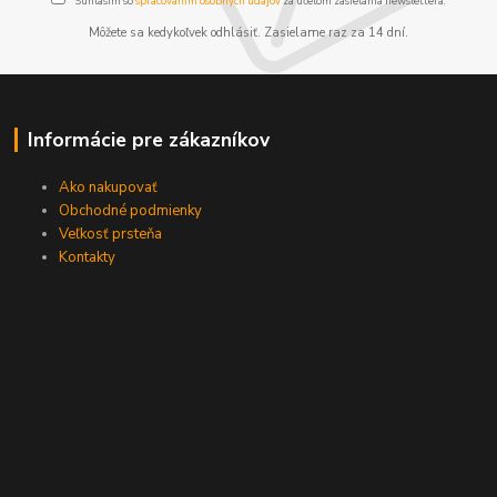
Súhlasím so
spracovaním osobných údajov
za účelom zasielania newslettera.
Môžete sa kedykoľvek odhlásiť. Zasielame raz za 14 dní.
Informácie pre zákazníkov
Ako nakupovať
Obchodné podmienky
Veľkosť prsteňa
Kontakty