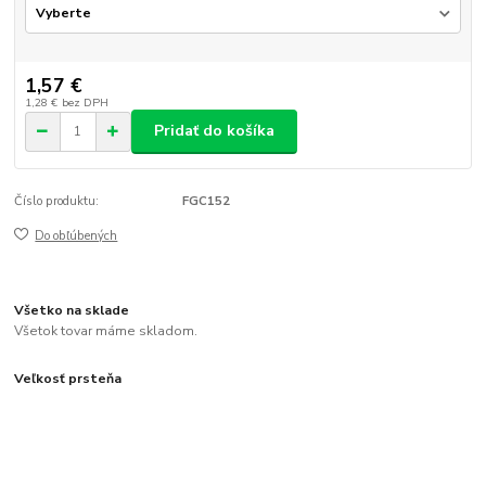
1,57 €
1,28 €
bez DPH
Pridať do košíka
Číslo produktu:
FGC152
Do obľúbených
Všetko na sklade
Všetok tovar máme skladom.
Veľkosť prsteňa