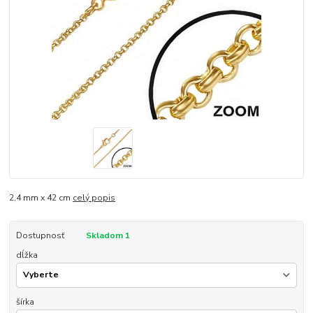
2,4 mm x 42 cm
celý popis
Dostupnosť
Skladom 1
dĺžka
šírka