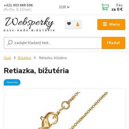
0
ks
+421 903 668 596
EUR
za
0 €
(Po-Pia, 8-16 hod.)
Menu
Hľadať
Úvod
Bižutéria
Retiazka, bižutéria
Retiazka, bižutéria
Novinka