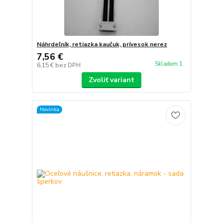
Náhrdeľník, retiazka kaučuk, prívesok nerez
7,56 €
Skladom 1
6,15 €
bez DPH
Zvoliť variant
Novinka