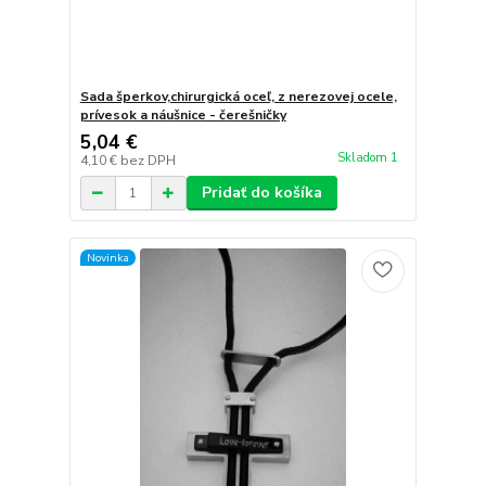
Sada šperkov,chirurgická oceľ, z nerezovej ocele,
prívesok a náušnice - čerešničky
5,04 €
Skladom 1
4,10 €
bez DPH
Pridať do košíka
Novinka