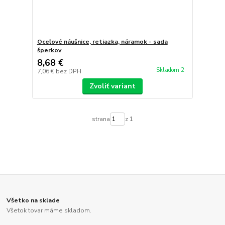
Oceľové náušnice, retiazka, náramok - sada
šperkov
8,68 €
Skladom 2
7,06 €
bez DPH
Zvoliť variant
strana
z 1
Všetko na sklade
Všetok tovar máme skladom.