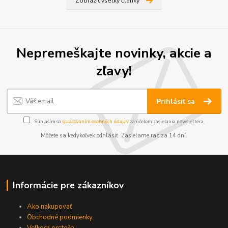
Zobraziť všetky články
Nepremeškajte novinky, akcie a
zľavy!
Prihlásiť sa
Súhlasím so
spracovaním osobných údajov
za účelom zasielania newslettera.
Môžete sa kedykoľvek odhlásiť. Zasielame raz za 14 dní.
Informácie pre zákazníkov
Ako nakupovať
Obchodné podmienky