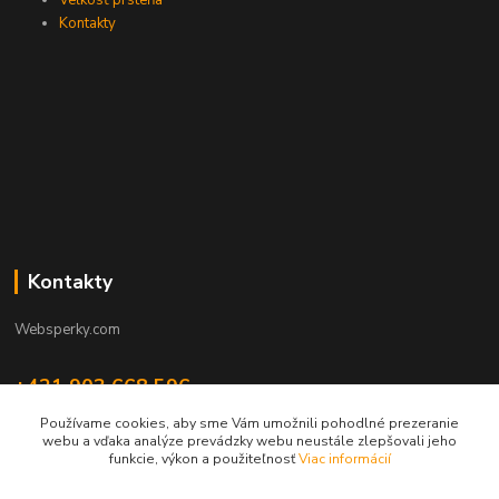
Veľkosť prsteňa
Kontakty
Kontakty
Websperky.com
+421 903 668 596
(Po-Pia, 8-16 hod.)
Používame cookies, aby sme Vám umožnili pohodlné prezeranie
webu a vďaka analýze prevádzky webu neustále zlepšovali jeho
info@websperky.com
funkcie, výkon a použiteľnosť
Viac informácií