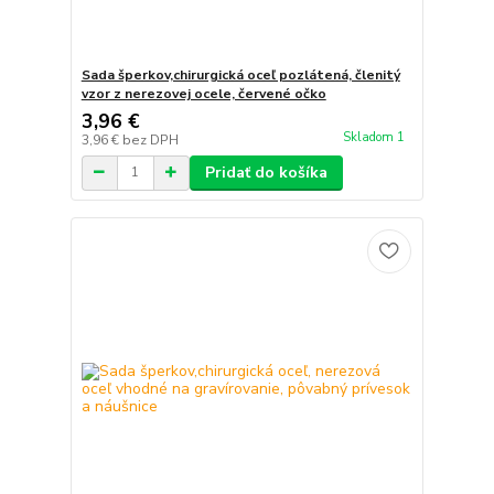
Sada šperkov,chirurgická oceľ pozlátená, členitý
vzor z nerezovej ocele, červené očko
3,96 €
Skladom 1
3,96 €
bez DPH
Pridať do košíka