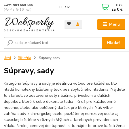
0
ks
+421 903 668 596
EUR
za
0 €
(Po-Pia, 8-16 hod.)
Menu
Hľadať
Úvod
Bižutéria
Súpravy, sady
Súpravy, sady
Kategória Súpravy a sady je ideálnou voľbou pre každého, kto
hľadá komplexný bižutérny look bez zbytočného hľadania. Nájdete
tu starostlivo zostavené sety náušníc, príveskom a ďalších
doplnkov, ktoré k sebe dokonale ladia – či už pre každodenné
nosenie, alebo ako obľúbený darček pre blízkych. Náš výber
zahŕňa sady z chirurgickej ocele, pozlátenej nerezovej ocele aj
klasickej bižutérie v rôznych štýloch a farebných prevedeniach.
Vďaka širokej cenovej dostupnosti si tu nájde to pravé každá žena