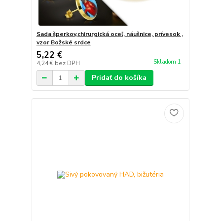
Sada šperkov,chirurgická oceľ, náušnice, prívesok ,
vzor Božské srdce
5,22 €
Skladom 1
4,24 €
bez DPH
Pridať do košíka