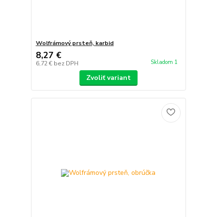
Wolfrámový prsteň, karbid
8,27 €
Skladom 1
6,72 €
bez DPH
Zvoliť variant