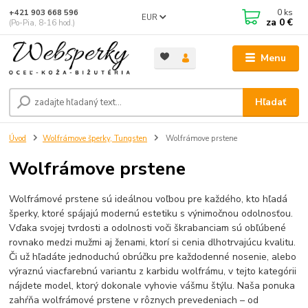
0
ks
+421 903 668 596
EUR
za
0 €
(Po-Pia, 8-16 hod.)
Menu
Hľadať
Úvod
Wolfrámove šperky, Tungsten
Wolfrámove prstene
Wolfrámove prstene
Wolfrámové prstene sú ideálnou voľbou pre každého, kto hľadá
šperky, ktoré spájajú modernú estetiku s výnimočnou odolnosťou.
Vďaka svojej tvrdosti a odolnosti voči škrabanciam sú obľúbené
rovnako medzi mužmi aj ženami, ktorí si cenia dlhotrvajúcu kvalitu.
Či už hľadáte jednoduchú obrúčku pre každodenné nosenie, alebo
výraznú viacfarebnú variantu z karbidu wolfrámu, v tejto kategórii
nájdete model, ktorý dokonale vyhovie vášmu štýlu. Naša ponuka
zahŕňa wolfrámové prstene v rôznych prevedeniach – od