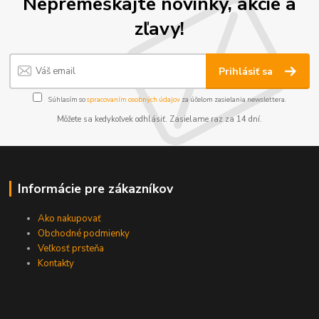
Nepremeškajte novinky, akcie a
zľavy!
Prihlásiť sa
Súhlasím so
spracovaním osobných údajov
za účelom zasielania newslettera.
Môžete sa kedykoľvek odhlásiť. Zasielame raz za 14 dní.
Informácie pre zákazníkov
Ako nakupovať
Obchodné podmienky
Veľkosť prsteňa
Kontakty