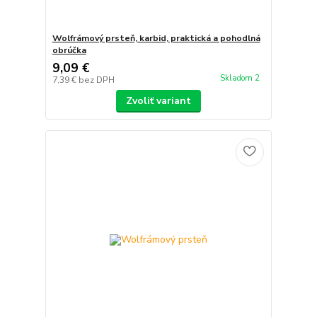
Wolfrámový prsteň, karbid, praktická a pohodlná
obrúčka
9,09 €
Skladom 2
7,39 €
bez DPH
Zvoliť variant