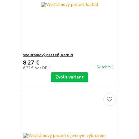
Wolfrámový prsteň, karbid
8,27 €
Skladom 1
6,72 €
bez DPH
Zvoliť variant