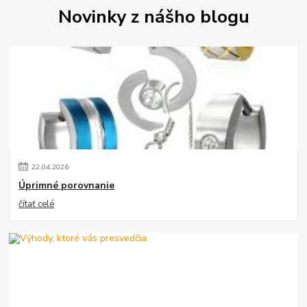
Novinky z nášho blogu
22
.
04
.
2026
Úprimné porovnanie
čítať celé