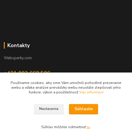
Kontakty
Websperky.com
+421 903 668 596
(Po-Pia, 8-16 hod.)
Používame cookies, aby sme Vám umožnili pohodlné prezeranie
webu a vďaka analýze prevádzky webu neustále zlepšovali jeho
info@websperky.com
funkcie, výkon a použiteľnosť
Viac informácií
Súhlasím
Nastavenia
Súhlas môžete odmietnuť
tu
.
Vytvorené na
Eshop-rychlo.sk