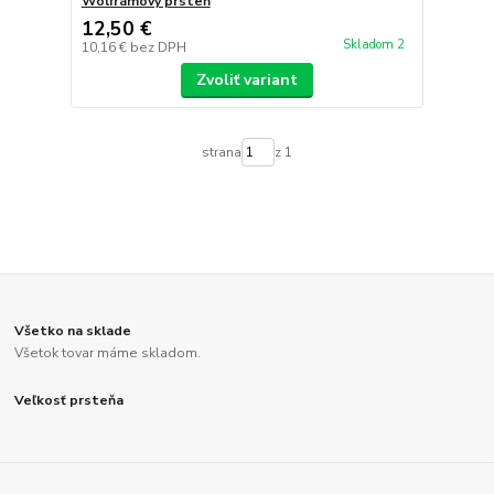
Wolfrámový prsteň
12,50 €
Skladom 2
10,16 €
bez DPH
Zvoliť variant
strana
z 1
Všetko na sklade
Všetok tovar máme skladom.
Veľkosť prsteňa