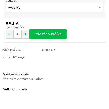
Veľkosť
8,54 €
6,94 €
bez DPH
Pridať do košíka
Číslo produktu:
RTN372_7
Do obľúbených
Všetko na sklade
Všetok tovar máme skladom.
Veľkosť prsteňa