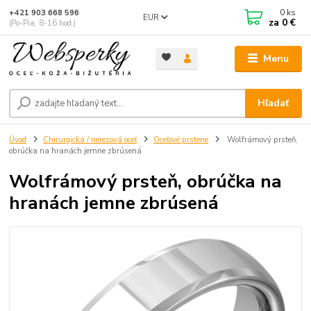
0
ks
+421 903 668 596
EUR
za
0 €
(Po-Pia, 8-16 hod.)
Menu
Hľadať
Úvod
Chirurgická / nerezová oceľ
Oceľové prstene
Wolfrámový prsteň,
obrúčka na hranách jemne zbrúsená
Wolfrámový prsteň, obrúčka na
hranách jemne zbrúsená