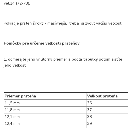
vel.14 (72-73).
Pokiaľ je prsteň široký - masívnejší, treba si zvoliť väčšiu veľkosť.
Pomôcky pre určenie veľkosti prsteňov
1. odmerajte jeho vnútorný priemer a podľa
tabuľky
potom zistíte
jeho veľkosť
Priemer prsteňa
Veľkosť prsteňa
11,5 mm
36
11,8 mm
37
12,1 mm
38
12,4 mm
39