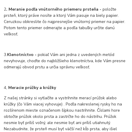
2
. Meranie podľa vnútorného priemeru prsteňa -
položte
prsteň, ktorý práve nosíte a ktorý Vám pasuje na biely papier.
Ceruzkou obkreslite čo najpresnejšie vnútorný priemer na papier.
Potom tento priemer odmerajte a podľa tabuľky určite danú
veľkosť.
3.
Klenotníctvo -
pokiaľ Vám ani jedna z uvedených metód
nevyhovuje, choďte do najbližšieho klenotníctva, kde Vám presne
odmerajú obvod prstu a určia správnu veľkosť.
4,
Meracie prúžky a krúžky
Z našej stránky si vytlačíte a vystrihnite merací prúžok alebo
krúžky (čo Vám viacej vyhovuje) . Podľa nakreslenej rysky ho na
rozšírenom mieste označenom šípkou nastrihnite. Číslami hore
obtočte prúžok okolo prsta a zastrčte ho do nástrihu. Prúžok
nesmie byť príliš voľný, ale nesmie byť ani príliš utiahnutý.
Nezabudnite, že prsteň musí byť väčší než kĺb prsta, aby išiel