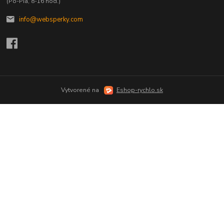
(Po-Pia, 8-16 hod.)
info@websperky.com
Vytvorené na
Eshop-rychlo.sk