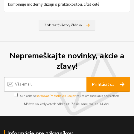
kombinuje moderný dizajn s praktickosťou.
čítať celé
Zobraziť všetky články
Nepremeškajte novinky, akcie a
zľavy!
Prihlásiť sa
Súhlasím so
spracovaním osobných údajov
za účelom zasielania newslettera.
Môžete sa kedykoľvek odhlásiť. Zasielame raz za 14 dní.
Informácie pre zákazníkov