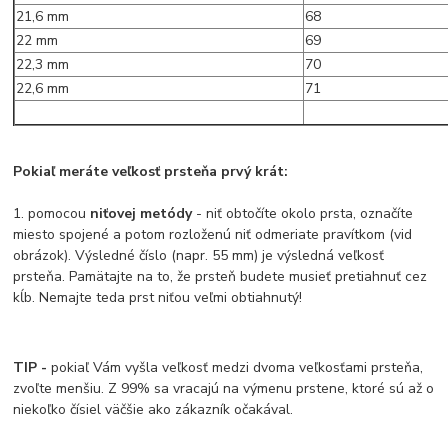
21,6 mm
68
22 mm
69
22,3 mm
70
22,6 mm
71
Pokiaľ meráte veľkosť prsteňa prvý krát:
1. pomocou
niťovej metódy
- niť obtočíte okolo prsta, označíte
miesto spojené a potom rozloženú niť odmeriate pravítkom (vid
obrázok). Výsledné číslo (napr. 55 mm) je výsledná veľkosť
prsteňa. Pamätajte na to, že prsteň budete musieť pretiahnuť cez
kĺb. Nemajte teda prst niťou veľmi obtiahnutý!
TIP -
pokiaľ Vám vyšla veľkosť medzi dvoma veľkosťami prsteňa,
zvoľte menšiu. Z 99% sa vracajú na výmenu prstene, ktoré sú až o
niekoľko čísiel väčšie ako zákazník očakával.