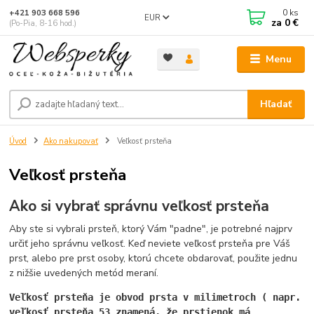
0
ks
+421 903 668 596
EUR
za
0 €
(Po-Pia, 8-16 hod.)
Menu
Hľadať
Úvod
Ako nakupovať
Veľkosť prsteňa
Veľkosť prsteňa
Ako si vybrať správnu veľkosť prsteňa
Aby ste si vybrali prsteň, ktorý Vám "padne", je potrebné najprv
určiť jeho správnu veľkosť. Keď neviete veľkosť prsteňa pre Váš
prst, alebo pre prst osoby, ktorú chcete obdarovať, použite jednu
z nižšie uvedených metód meraní.
Veľkosť prsteňa je obvod prsta v milimetroch ( napr.
veľkosť prsteňa 53 znamená, že prstienok má