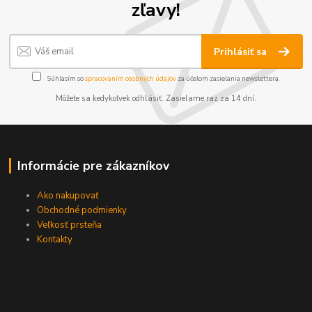
zľavy!
Prihlásiť sa
Súhlasím so
spracovaním osobných údajov
za účelom zasielania newslettera.
Môžete sa kedykoľvek odhlásiť. Zasielame raz za 14 dní.
Informácie pre zákazníkov
Ako nakupovať
Obchodné podmienky
Veľkosť prsteňa
Kontakty