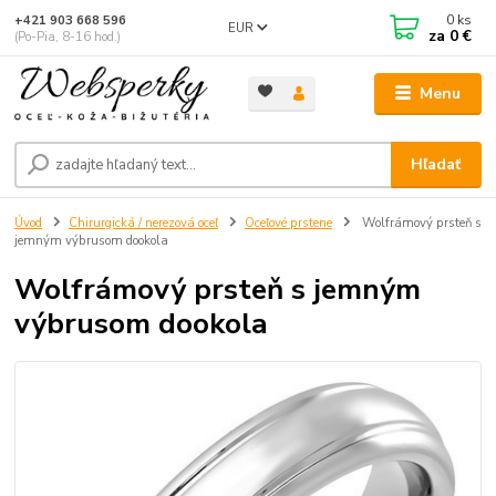
0
ks
+421 903 668 596
EUR
za
0 €
(Po-Pia, 8-16 hod.)
Menu
Hľadať
Úvod
Chirurgická / nerezová oceľ
Oceľové prstene
Wolfrámový prsteň s
jemným výbrusom dookola
Wolfrámový prsteň s jemným
výbrusom dookola