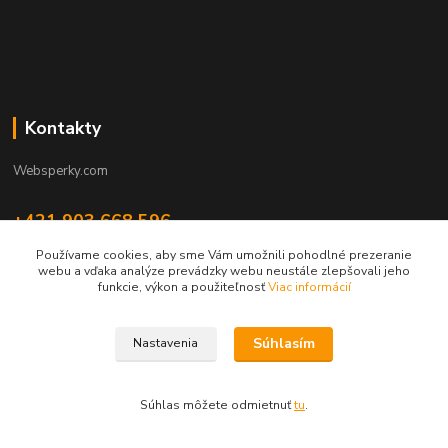
Kontakty
Websperky.com
+421 903 668 596
(Po-Pia, 8-16 hod.)
Používame cookies, aby sme Vám umožnili pohodlné prezeranie
webu a vďaka analýze prevádzky webu neustále zlepšovali jeho
info@websperky.com
funkcie, výkon a použiteľnosť
Viac informácií
Súhlasím
Nastavenia
Súhlas môžete odmietnuť
tu
.
Vytvorené na
Eshop-rychlo.sk