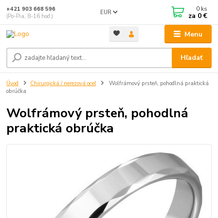
0
ks
+421 903 668 596
EUR
za
0 €
(Po-Pia, 8-16 hod.)
Menu
Hľadať
Úvod
Chirurgická / nerezová oceľ
Wolfrámový prsteň, pohodlná praktická
obrúčka
Wolfrámový prsteň, pohodlná
praktická obrúčka