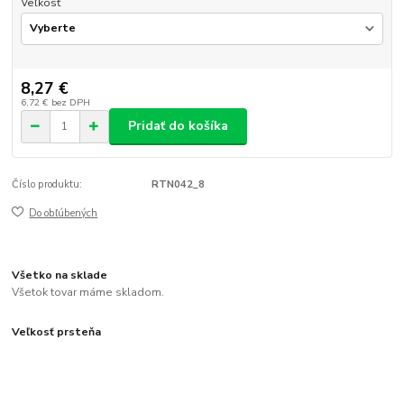
Veľkosť
8,27 €
6,72 €
bez DPH
Pridať do košíka
Číslo produktu:
RTN042_8
Do obľúbených
Všetko na sklade
Všetok tovar máme skladom.
Veľkosť prsteňa