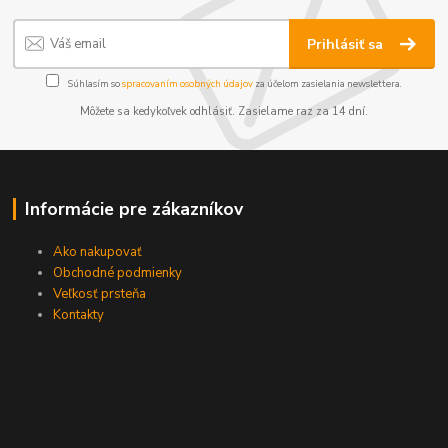
Prihlásiť sa
Súhlasím so
spracovaním osobných údajov
za účelom zasielania newslettera.
Môžete sa kedykoľvek odhlásiť. Zasielame raz za 14 dní.
Informácie pre zákazníkov
Ako nakupovať
Obchodné podmienky
Veľkosť prsteňa
Kontakty