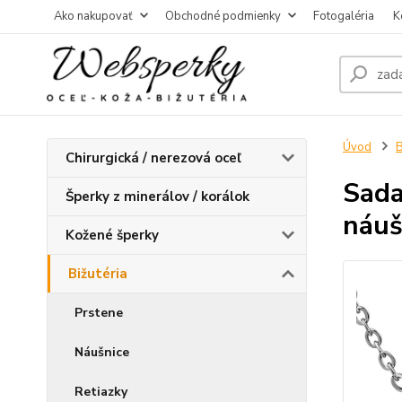
Ako nakupovať
Obchodné podmienky
Fotogaléria
K
Úvod
B
Chirurgická / nerezová oceľ
Sada
Šperky z minerálov / korálok
náuš
Kožené šperky
Bižutéria
Prstene
Náušnice
Retiazky