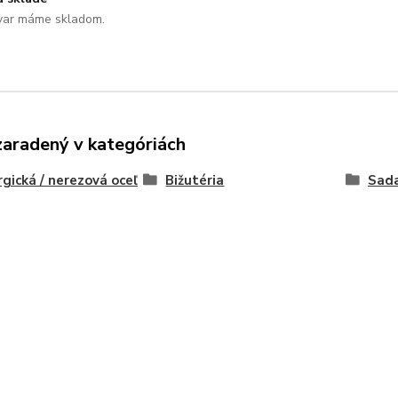
var máme skladom.
zaradený v kategóriách
rgická / nerezová oceľ
Bižutéria
Sada