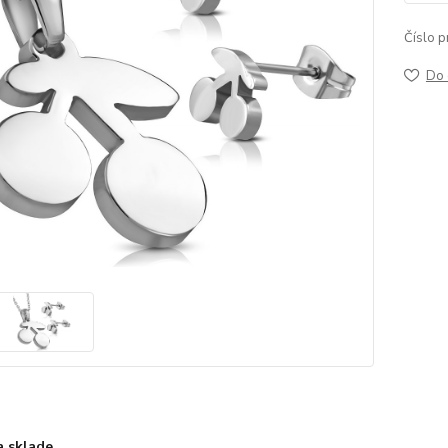
Číslo p
Do 
a sklade