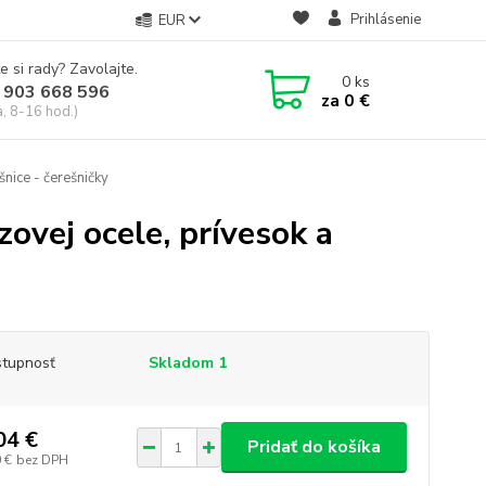
Prihlásenie
EUR
e si rady? Zavolajte.
0
ks
 903 668 596
za
0 €
a, 8-16 hod.)
šnice - čerešničky
zovej ocele, prívesok a
tupnosť
Skladom 1
04 €
Pridať do košíka
 €
bez DPH