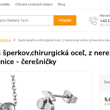
ontakty
Ochrana osobných údajov
Blog
Neviet
Hľadať
+421
(Po-Pi
ižutéria
Sada šperkov,chirurgická oceľ, z nerezovej ocele, prívesok a náu
 šperkov,chirurgická oceľ, z nere
nice - čerešničky
Dos
5,
4,10