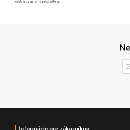
účelom zasielania newslettera.
Ne
Informácie pre zákazníkov