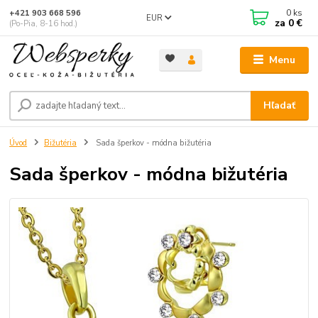
0
ks
+421 903 668 596
EUR
za
0 €
(Po-Pia, 8-16 hod.)
Menu
Hľadať
Úvod
Bižutéria
Sada šperkov - módna bižutéria
Sada šperkov - módna bižutéria