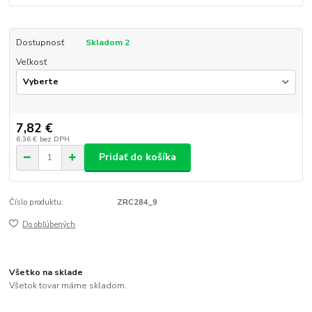
Dostupnosť
Skladom 2
Veľkosť
7,82 €
6,36 €
bez DPH
Pridať do košíka
Číslo produktu:
ZRC284_9
Do obľúbených
Všetko na sklade
Všetok tovar máme skladom.