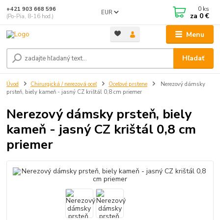
0
ks
+421 903 668 596
EUR
za
0 €
(Po-Pia, 8-16 hod.)
Menu
Hľadať
Úvod
Chirurgická / nerezová oceľ
Oceľové prstene
Nerezový dámsky
prsteň, biely kameň - jasný CZ krištál 0,8 cm priemer
Nerezový dámsky prsteň, biely
kameň - jasný CZ krištál 0,8 cm
priemer