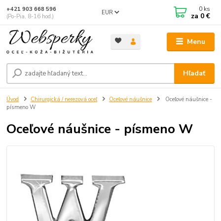
0
ks
+421 903 668 596
EUR
za
0 €
(Po-Pia, 8-16 hod.)
Menu
Hľadať
Úvod
Chirurgická / nerezová oceľ
Oceľové náušnice
Oceľové náušnice -
písmeno W
Oceľové náušnice - písmeno W