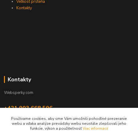
Veľkosť prsteňa
Kontakty
Kontakty
Websperky.com
+421 903 668 596
(Po-Pia, 8-16 hod.)
Používame cookies, aby sme Vám umožnili pohodlné prezeranie
webu a vďaka analýze prevádzky webu neustále zlepšovali jeho
info@websperky.com
funkcie, výkon a použiteľnosť
Viac informácií