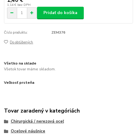
1,40 €
1,14 €
bez DPH
Pridať do košíka
Číslo produktu:
ZEM376
Do obľúbených
Všetko na sklade
Všetok tovar máme skladom.
Veľkosť prsteňa
Tovar zaradený v kategóriách
Chirurgická / nerezová oceľ
Oceľové náušnice