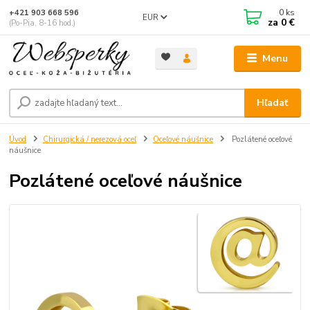
0
ks
+421 903 668 596
EUR
za
0 €
(Po-Pia, 8-16 hod.)
Menu
Hľadať
Úvod
Chirurgická / nerezová oceľ
Oceľové náušnice
Pozlátené oceľové
náušnice
Pozlátené oceľové náušnice