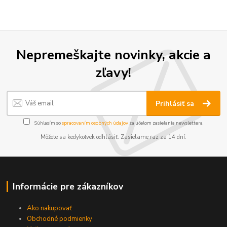
Nepremeškajte novinky, akcie a
zľavy!
Prihlásiť sa
Súhlasím so
spracovaním osobných údajov
za účelom zasielania newslettera.
Môžete sa kedykoľvek odhlásiť. Zasielame raz za 14 dní.
Informácie pre zákazníkov
Ako nakupovať
Obchodné podmienky