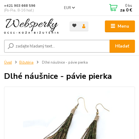
0
ks
+421 903 668 596
EUR
za
0 €
(Po-Pia, 8-16 hod.)
Menu
Hľadať
Úvod
Bižutéria
Dlhé náušnice - pávie pierka
Dlhé náušnice - pávie pierka