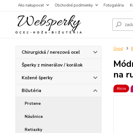
Ako nakupovať
Obchodné podmienky
Fotogaléria
K
Úvod
B
Chirurgická / nerezová oceľ
Módn
Šperky z minerálov / korálok
na r
Kožené šperky
Akcia
Bižutéria
Prstene
Náušnice
Retiazky