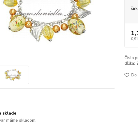
šír
1,
0,91
Číslo p
dĺžka:
Do 
a sklade
var máme skladom.