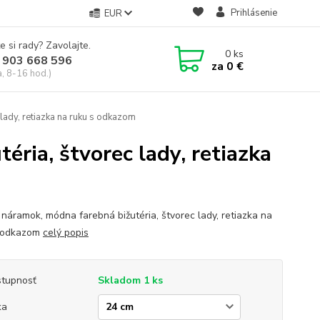
Prihlásenie
EUR
e si rady? Zavolajte.
0
ks
 903 668 596
za
0 €
a, 8-16 hod.)
lady, retiazka na ruku s odkazom
ria, štvorec lady, retiazka
náramok, módna farebná bižutéria, štvorec lady, retiazka na
s odkazom
celý popis
tupnosť
Skladom 1 ks
ka