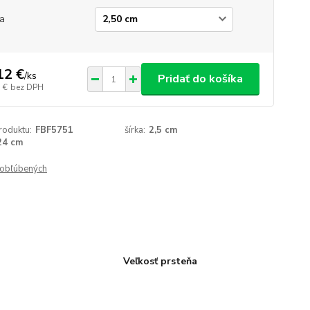
ka
12 €
/
ks
Pridať do košíka
 €
bez DPH
roduktu:
FBF5751
šírka:
2,5 cm
24 cm
obľúbených
Veľkosť prsteňa