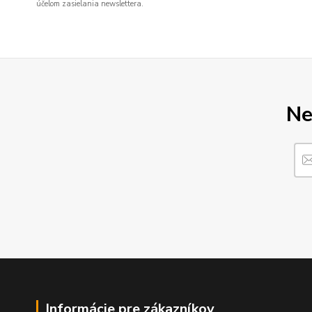
účelom zasielania newslettera.
Ne
Informácie pre zákazníkov