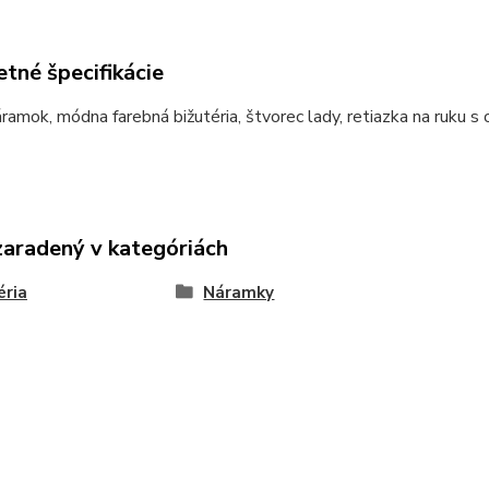
tné špecifikácie
amok, módna farebná bižutéria, štvorec lady, retiazka na ruku 
zaradený v kategóriách
éria
Náramky