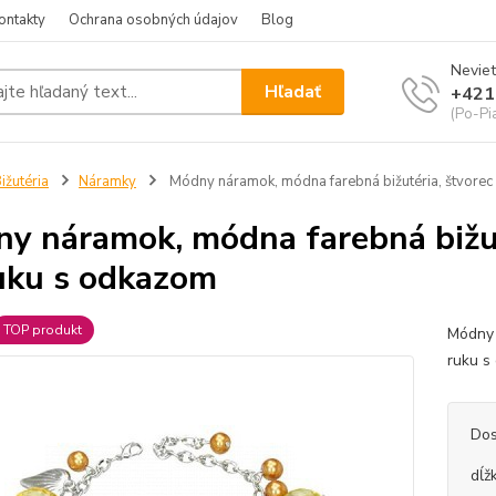
ontakty
Ochrana osobných údajov
Blog
Neviet
Hľadať
+421
(Po-Pi
ižutéria
Náramky
Módny náramok, módna farebná bižutéria, štvorec 
y náramok, módna farebná bižuté
uku s odkazom
TOP produkt
Módny 
ruku 
Dos
dĺž