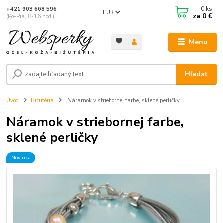
0
ks
+421 903 668 596
EUR
za
0 €
(Po-Pia, 8-16 hod.)
Menu
Hľadať
Úvod
Bižutéria
Náramok v striebornej farbe, sklené perličky
Náramok v striebornej farbe,
sklené perličky
Novinka