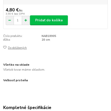
4,80 €
/
ks
3,90 €
bez DPH
Pridať do košíka
Číslo produktu:
NAB18905
dĺžka:
20 cm
Do obľúbených
Všetko na sklade
Všetok tovar máme skladom.
Veľkosť prsteňa
Kompletné špecifikácie