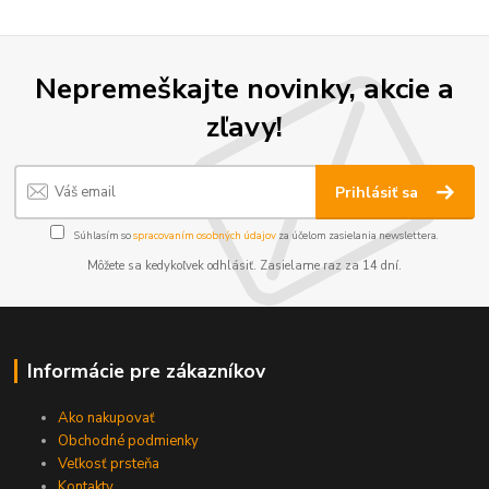
Nepremeškajte novinky, akcie a
zľavy!
Prihlásiť sa
Súhlasím so
spracovaním osobných údajov
za účelom zasielania newslettera.
Môžete sa kedykoľvek odhlásiť. Zasielame raz za 14 dní.
Informácie pre zákazníkov
Ako nakupovať
Obchodné podmienky
Veľkosť prsteňa
Kontakty