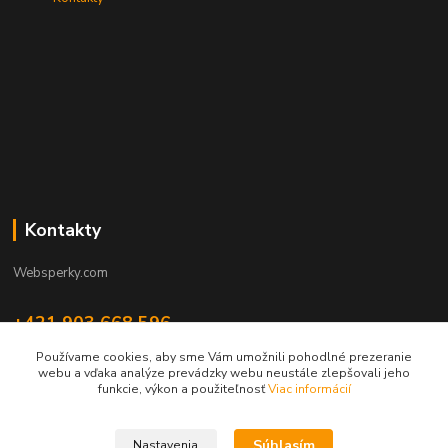
Kontakty
Websperky.com
+421 903 668 596
(Po-Pia, 8-16 hod.)
Používame cookies, aby sme Vám umožnili pohodlné prezeranie
webu a vďaka analýze prevádzky webu neustále zlepšovali jeho
info@websperky.com
funkcie, výkon a použiteľnosť
Viac informácií
Súhlasím
Nastavenia