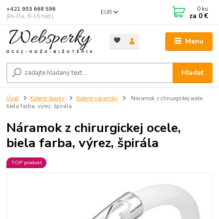
0
ks
+421 903 668 596
EUR
za
0 €
(Po-Pia, 8-16 hod.)
Menu
Hľadať
Úvod
Kožené šperky
Kožené náramky
Náramok z chirurgickej ocele,
biela farba, výrez, špirála
Náramok z chirurgickej ocele,
biela farba, výrez, špirála
TOP produkt