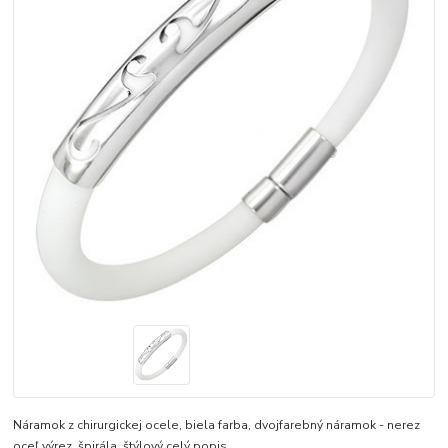
Náramok z chirurgickej ocele, biela farba, dvojfarebný náramok - nerez
oceľ výrez, špirála, štýlový
celý popis