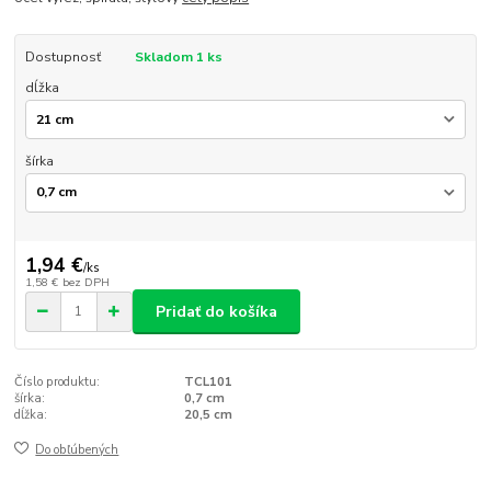
Dostupnosť
Skladom 1 ks
dĺžka
šírka
1,94 €
/
ks
1,58 €
bez DPH
Pridať do košíka
Číslo produktu:
TCL101
šírka:
0,7 cm
dĺžka:
20,5 cm
Do obľúbených