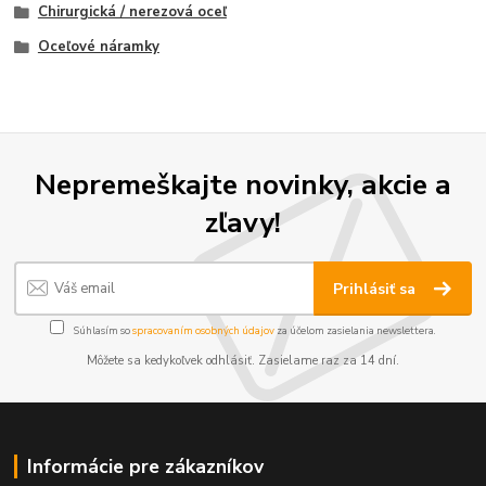
Chirurgická / nerezová oceľ
Oceľové náramky
Nepremeškajte novinky, akcie a
zľavy!
Prihlásiť sa
Súhlasím so
spracovaním osobných údajov
za účelom zasielania newslettera.
Môžete sa kedykoľvek odhlásiť. Zasielame raz za 14 dní.
Informácie pre zákazníkov