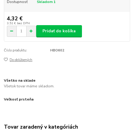
Dostupnosť
Skladom 1
4,32 €
3,51 €
bez DPH
Pridať do košíka
Číslo produktu:
HBO602
Do obľúbených
Všetko na sklade
Všetok tovar máme skladom.
Veľkosť prsteňa
Tovar zaradený v kategóriách