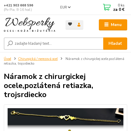
0
ks
+421 903 668 596
EUR
za
0 €
(Po-Pia, 8-16 hod.)
Menu
Hľadať
Úvod
Chirurgická / nerezová oceľ
Náramok z chirurgickej ocele,pozlátená
retiazka, trojsrdiecko
Náramok z chirurgickej
ocele,pozlátená retiazka,
trojsrdiecko