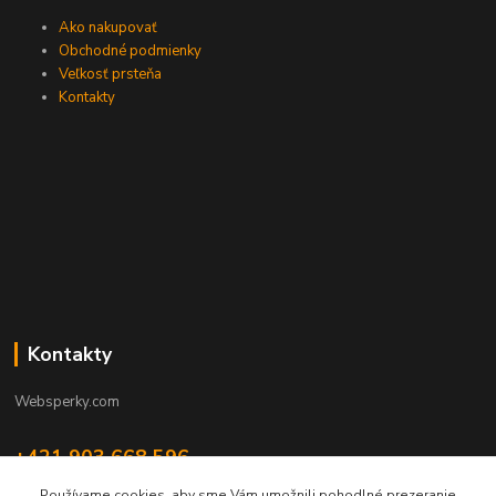
Ako nakupovať
Obchodné podmienky
Veľkosť prsteňa
Kontakty
Kontakty
Websperky.com
+421 903 668 596
(Po-Pia, 8-16 hod.)
Používame cookies, aby sme Vám umožnili pohodlné prezeranie