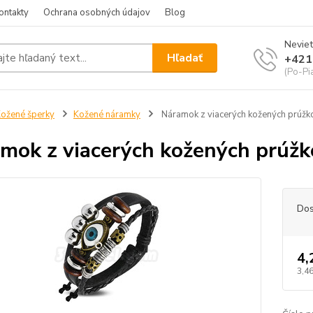
ontakty
Ochrana osobných údajov
Blog
Neviet
Hľadať
+421
(Po-Pi
ožené šperky
Kožené náramky
Náramok z viacerých kožených prúžk
mok z viacerých kožených prúžk
Dos
4,
3,46