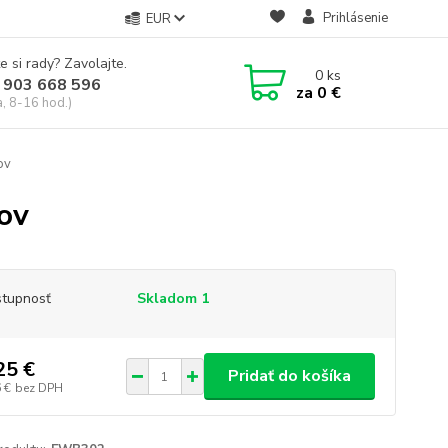
Prihlásenie
EUR
e si rady? Zavolajte.
0
ks
 903 668 596
za
0 €
a, 8-16 hod.)
ov
ov
tupnosť
Skladom 1
25 €
Pridať do košíka
 €
bez DPH