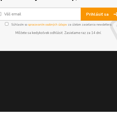
Prihlásiť sa
Súhlasím so
spracovaním osobných údajov
za účelom zasielania newslettera.
Môžete sa kedykoľvek odhlásiť. Zasielame raz za 14 dní.