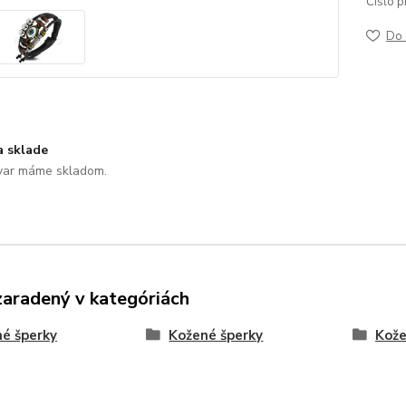
Číslo p
Do 
a sklade
var máme skladom.
zaradený v kategóriách
é šperky
Kožené šperky
Kož