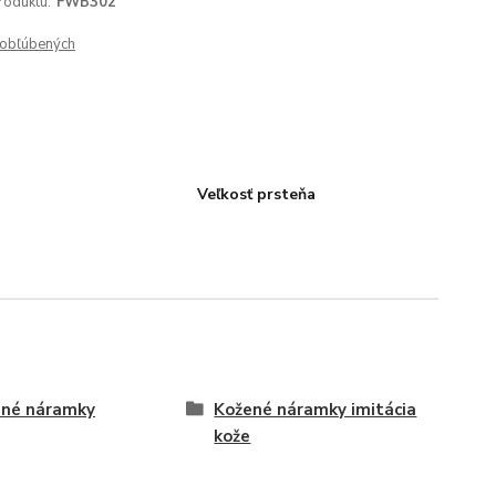
roduktu:
FWB302
obľúbených
Veľkosť prsteňa
ené náramky
Kožené náramky imitácia
kože