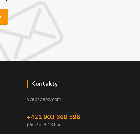
Kontakty
Websperky.com
+421 903 668 596
(Po-Pia, 8-16 hod.)
info@websperky.com