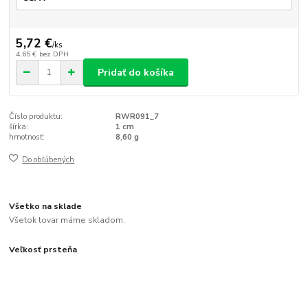
5,72 €
/
ks
4,65 €
bez DPH
Pridať do košíka
Číslo produktu:
RWR091_7
šírka:
1 cm
hmotnosť:
8,60 g
Do obľúbených
Všetko na sklade
Všetok tovar máme skladom.
Veľkosť prsteňa