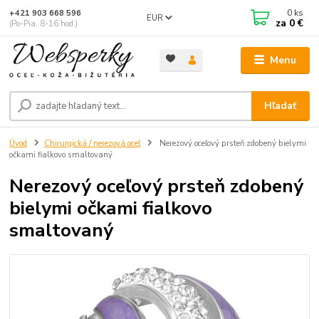
0
ks
+421 903 668 596
EUR
za
0 €
(Po-Pia, 8-16 hod.)
Menu
Hľadať
Úvod
Chirurgická / nerezová oceľ
Nerezový oceľový prsteň zdobený bielymi
očkami fialkovo smaltovaný
Nerezový oceľový prsteň zdobený
bielymi očkami fialkovo
smaltovaný