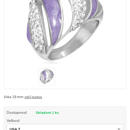
širka 18 mm
celý popis
Dostupnosť
Skladom 1 ks
Veľkosť