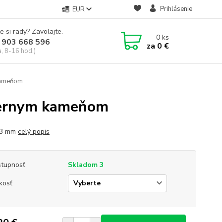
Prihlásenie
EUR
e si rady? Zavolajte.
0
ks
 903 668 596
za
0 €
a, 8-16 hod.)
kameňom
čiernym kameňom
13 mm
celý popis
tupnosť
Skladom 3
kosť