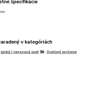
tné špecifikácie
 mm
zaradený v kategóriách
rgická / nerezová oceľ
Oceľové prstene