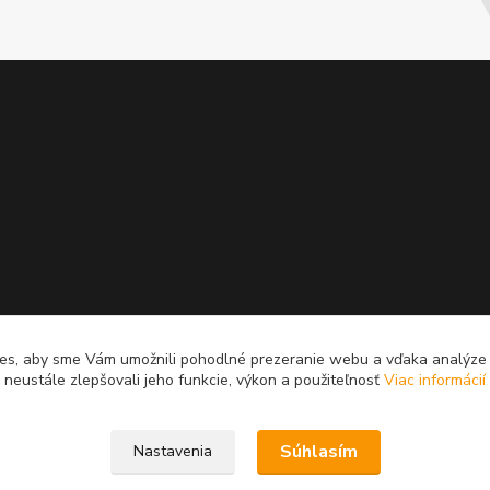
es, aby sme Vám umožnili pohodlné prezeranie webu a vďaka analýz
neustále zlepšovali jeho funkcie, výkon a použiteľnosť
Viac informácií
Súhlasím
Nastavenia