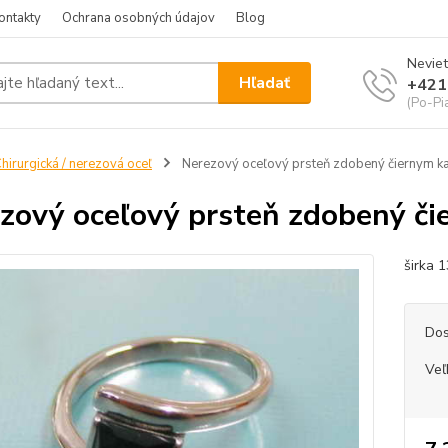
ontakty
Ochrana osobných údajov
Blog
Neviet
Hľadať
+421
(Po-Pi
hirurgická / nerezová oceľ
Nerezový oceľový prsteň zdobený čiernym 
zový oceľový prsteň zdobený 
širka 
Dos
Veľ