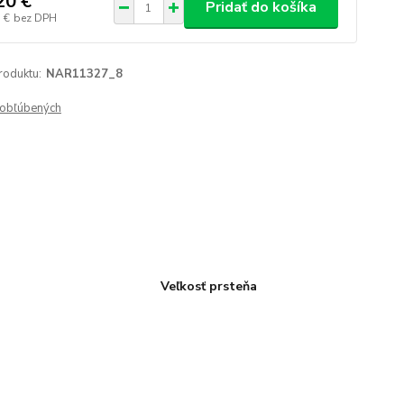
20 €
Pridať do košíka
 €
bez DPH
roduktu:
NAR11327_8
obľúbených
Veľkosť prsteňa