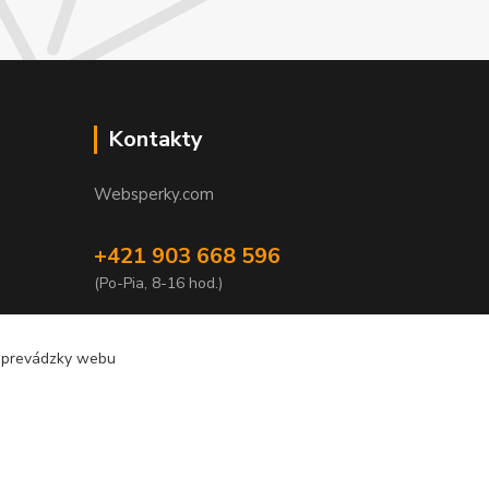
Kontakty
Websperky.com
+421 903 668 596
(Po-Pia, 8-16 hod.)
info@websperky.com
e prevádzky webu