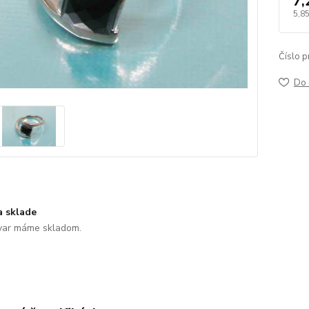
7,
5,85
Číslo p
Do 
a sklade
var máme skladom.