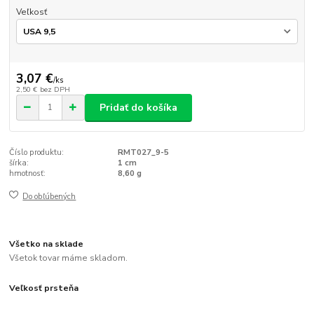
Veľkosť
3,07 €
/
ks
2,50 €
bez DPH
Pridať do košíka
Číslo produktu:
RMT027_9-5
šírka:
1 cm
hmotnosť:
8,60 g
Do obľúbených
Všetko na sklade
Všetok tovar máme skladom.
Veľkosť prsteňa