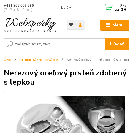
0
ks
+421 903 668 596
EUR
za
0 €
(Po-Pia, 8-16 hod.)
Menu
Hľadať
Úvod
Chirurgická / nerezová oceľ
Nerezový oceľový prsteň zdobený s lepkou
Nerezový oceľový prsteň zdobený
s lepkou