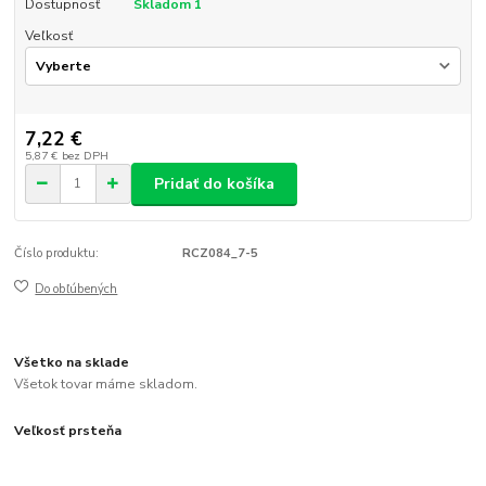
Dostupnosť
Skladom 1
Veľkosť
7,22 €
5,87 €
bez DPH
Pridať do košíka
Číslo produktu:
RCZ084_7-5
Do obľúbených
Všetko na sklade
Všetok tovar máme skladom.
Veľkosť prsteňa