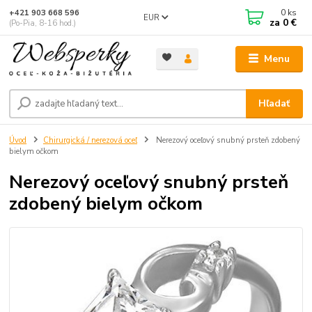
0
ks
+421 903 668 596
EUR
za
0 €
(Po-Pia, 8-16 hod.)
Menu
Hľadať
Úvod
Chirurgická / nerezová oceľ
Nerezový oceľový snubný prsteň zdobený
bielym očkom
Nerezový oceľový snubný prsteň
zdobený bielym očkom