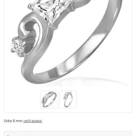
širka 6 mm
celý popis