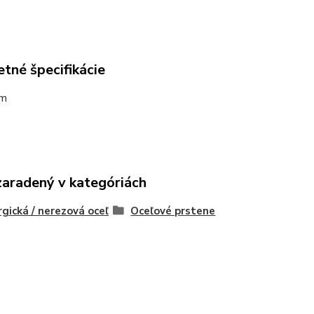
tné špecifikácie
mm
zaradený v kategóriách
rgická / nerezová oceľ
Oceľové prstene