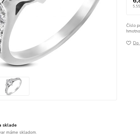
6,
5,55
Číslo p
hmotno
Do 
a sklade
var máme skladom.