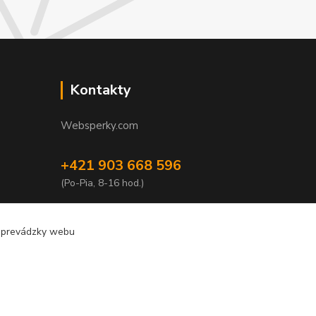
Kontakty
Websperky.com
+421 903 668 596
(Po-Pia, 8-16 hod.)
info@websperky.com
e prevádzky webu