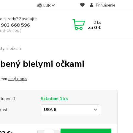
Prihlásenie
EUR
e si rady? Zavolajte.
0
ks
 903 668 596
za
0 €
a, 8-16 hod.)
elymi očkami
bený bielymi očkami
8 mm
celý popis
tupnosť
Skladom 1 ks
kosť