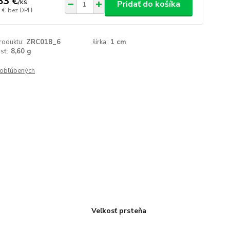
83 €
/
ks
Pridať do košíka
 €
bez DPH
roduktu:
ZRC018_6
šírka:
1 cm
sť:
8,60 g
obľúbených
Veľkosť prsteňa