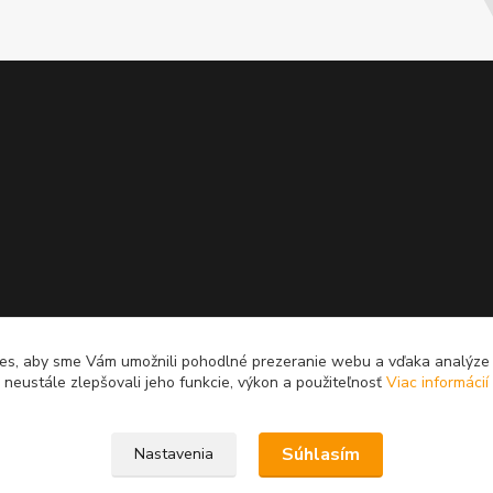
es, aby sme Vám umožnili pohodlné prezeranie webu a vďaka analýz
neustále zlepšovali jeho funkcie, výkon a použiteľnosť
Viac informácií
Súhlasím
Nastavenia