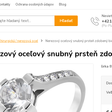
ontakty
Ochrana osobných údajov
Blog
Neviet
Hľadať
+421
(Po-Pi
hirurgická / nerezová oceľ
Nerezový oceľový snubný prsteň zdobený bi
zový oceľový snubný prsteň zdo
širka 
Dos
Veľ