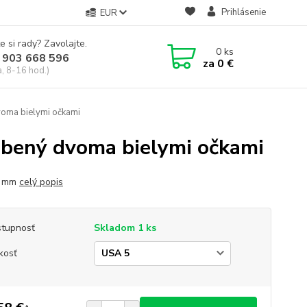
Prihlásenie
EUR
e si rady? Zavolajte.
0
ks
 903 668 596
za
0 €
a, 8-16 hod.)
oma bielymi očkami
obený dvoma bielymi očkami
6 mm
celý popis
tupnosť
Skladom 1 ks
kosť