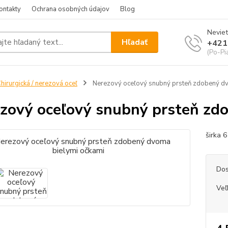
ontakty
Ochrana osobných údajov
Blog
Neviet
Hľadať
+421
(Po-Pi
hirurgická / nerezová oceľ
Nerezový oceľový snubný prsteň zdobený dv
zový oceľový snubný prsteň zd
širka 
Dos
Veľ