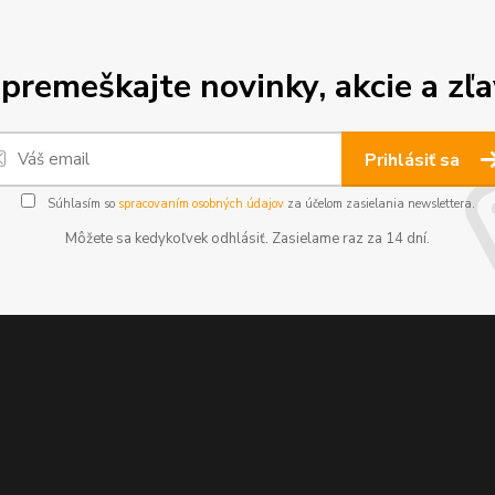
premeškajte novinky, akcie a zľa
Prihlásiť sa
Súhlasím so
spracovaním osobných údajov
za účelom zasielania newslettera.
Môžete sa kedykoľvek odhlásiť. Zasielame raz za 14 dní.