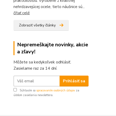
praktickosťou. Vyrobené z kvalitnej
nehrdzavejúcej ocele, tieto náušnice sú...
čítať celé
Zobraziť všetky články
Nepremeškajte novinky, akcie
a zľavy!
Môžete sa kedykoľvek odhlásiť.
Zasielame raz za 14 dní.
Prihlásiť sa
Súhlasím so
spracovaním osobných údajov
za
účelom zasielania newslettera.