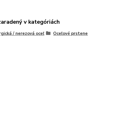
zaradený v kategóriách
rgická / nerezová oceľ
Oceľové prstene