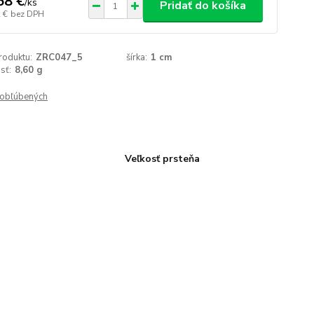
58 €
/
ks
Pridať do košíka
 €
bez DPH
roduktu:
ZRC047_5
šírka:
1 cm
sť:
8,60 g
obľúbených
Veľkosť prsteňa