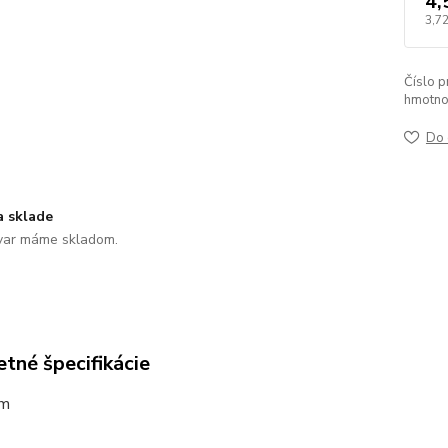
4,
3,72
Číslo p
hmotno
Do 
a sklade
var máme skladom.
tné špecifikácie
mm