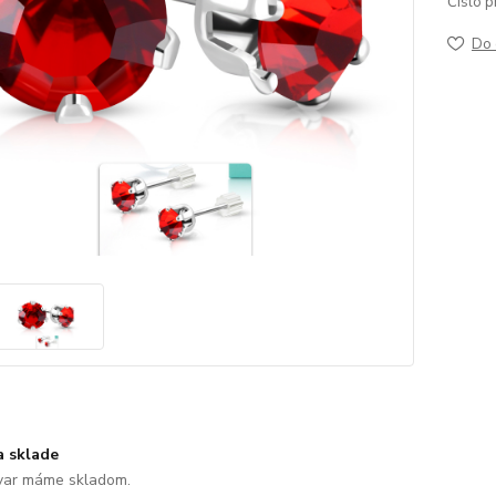
Číslo p
Do 
a sklade
var máme skladom.