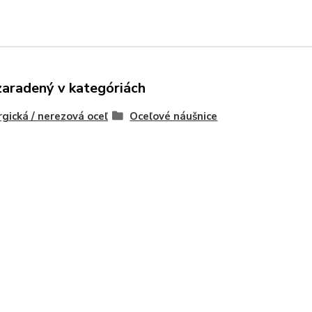
zaradený v kategóriách
rgická / nerezová oceľ
Oceľové náušnice