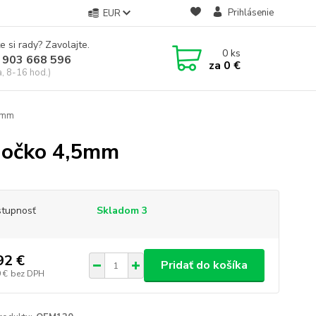
Prihlásenie
EUR
e si rady? Zavolajte.
0
ks
 903 668 596
za
0 €
a, 8-16 hod.)
,5mm
é očko 4,5mm
tupnosť
Skladom 3
92 €
Pridať do košíka
 €
bez DPH