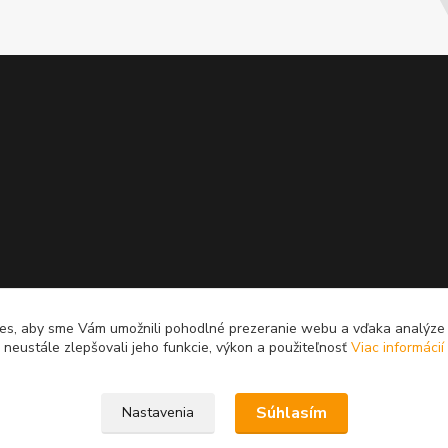
es, aby sme Vám umožnili pohodlné prezeranie webu a vďaka analýz
neustále zlepšovali jeho funkcie, výkon a použiteľnosť
Viac informácií
Súhlasím
Nastavenia