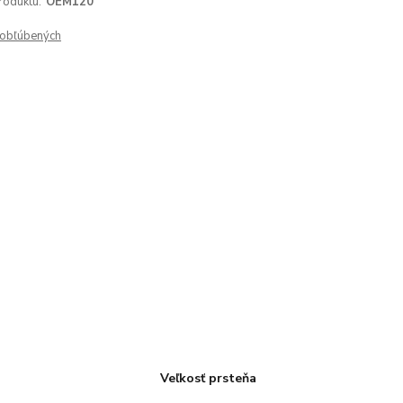
roduktu:
OEM120
obľúbených
Veľkosť prsteňa