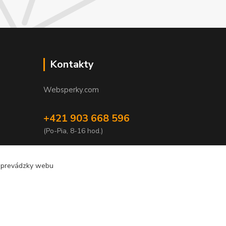
Kontakty
Websperky.com
+421 903 668 596
(Po-Pia, 8-16 hod.)
info@websperky.com
e prevádzky webu