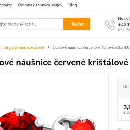
ontakty
Ochrana osobných údajov
Blog
Neviet
Hľadať
+421
(Po-Pi
hirurgická / nerezová oceľ
Oceľové náušnice červené krištálové očko 4
ové náušnice červené krištálov
Dos
3,
3,19