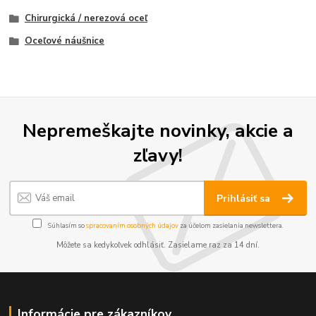
Chirurgická / nerezová oceľ
Oceľové náušnice
Nepremeškajte novinky, akcie a
zľavy!
Prihlásiť sa
Súhlasím so
spracovaním osobných údajov
za účelom zasielania newslettera.
Môžete sa kedykoľvek odhlásiť. Zasielame raz za 14 dní.
Informácie pre zákazníkov