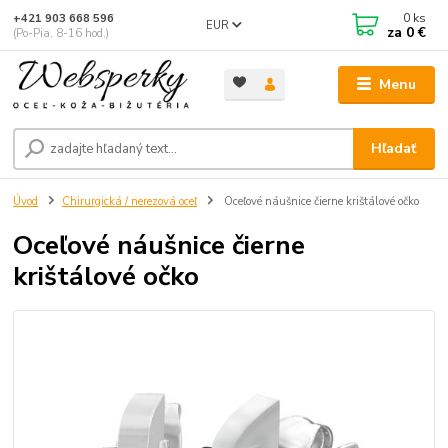
0
ks
+421 903 668 596
EUR
za
0 €
(Po-Pia, 8-16 hod.)
Menu
Hľadať
Úvod
Chirurgická / nerezová oceľ
Oceľové náušnice čierne krištálové očko
Oceľové náušnice čierne
krištálové očko