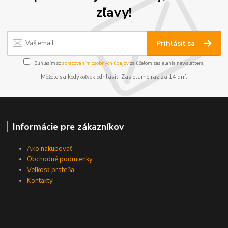
zľavy!
Prihlásiť sa
Súhlasím so
spracovaním osobných údajov
za účelom zasielania newslettera.
Môžete sa kedykoľvek odhlásiť. Zasielame raz za 14 dní.
Informácie pre zákazníkov
Ako nakupovať
Obchodné podmienky
Veľkosť prsteňa
Kontakty