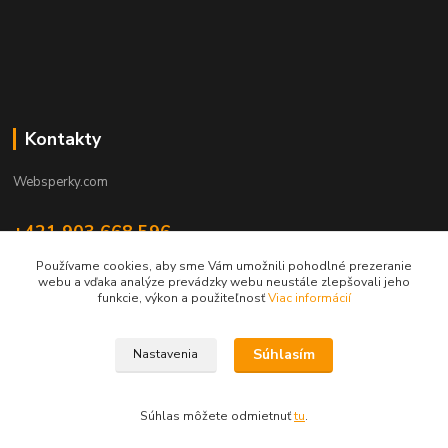
Kontakty
Websperky.com
+421 903 668 596
(Po-Pia, 8-16 hod.)
Používame cookies, aby sme Vám umožnili pohodlné prezeranie
webu a vďaka analýze prevádzky webu neustále zlepšovali jeho
info@websperky.com
funkcie, výkon a použiteľnosť
Viac informácií
Súhlasím
Nastavenia
Súhlas môžete odmietnuť
tu
.
Vytvorené na
Eshop-rychlo.sk