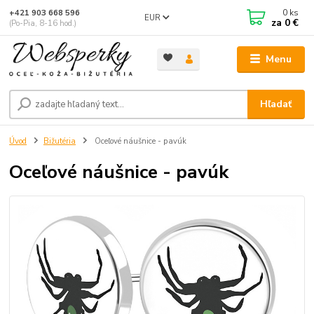
0
ks
+421 903 668 596
EUR
za
0 €
(Po-Pia, 8-16 hod.)
Menu
Hľadať
Úvod
Bižutéria
Oceľové náušnice - pavúk
Oceľové náušnice - pavúk