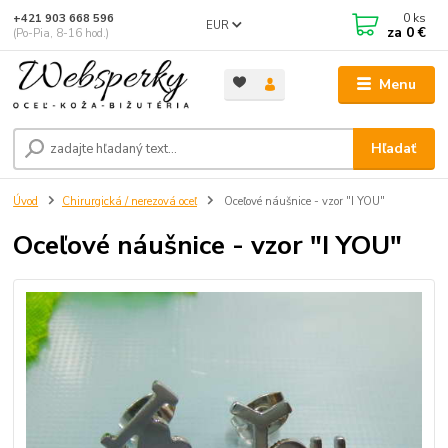
0
ks
+421 903 668 596
EUR
za
0 €
(Po-Pia, 8-16 hod.)
Menu
Hľadať
Úvod
Chirurgická / nerezová oceľ
Oceľové náušnice - vzor "I YOU"
Oceľové náušnice - vzor "I YOU"