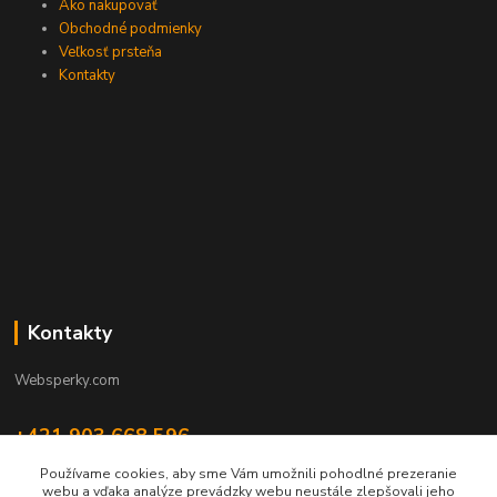
Ako nakupovať
Obchodné podmienky
Veľkosť prsteňa
Kontakty
Kontakty
Websperky.com
+421 903 668 596
(Po-Pia, 8-16 hod.)
Používame cookies, aby sme Vám umožnili pohodlné prezeranie
webu a vďaka analýze prevádzky webu neustále zlepšovali jeho