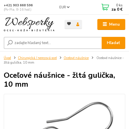
0
ks
+421 903 668 596
EUR
za
0 €
(Po-Pia, 8-16 hod.)
Menu
Hľadať
Úvod
Chirurgická / nerezová oceľ
Oceľové náušnice
Oceľové náušnice -
žltá gulička, 10 mm
Oceľové náušnice - žltá gulička,
10 mm