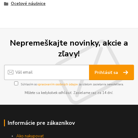
Oceľové náušnice
Nepremeškajte novinky, akcie a
zľavy!
Prihlásiť sa
Súhlasím so
spracovaním osobných údajov
za účelom zasielania newslettera.
Môžete sa kedykoľvek odhlásiť. Zasielame raz za 14 dní.
Informácie pre zákazníkov
Ako nakupovať