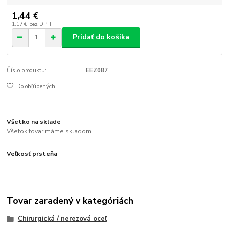
1,44 €
1,17 €
bez DPH
Pridať do košíka
Číslo produktu:
EEZ087
Do obľúbených
Všetko na sklade
Všetok tovar máme skladom.
Veľkosť prsteňa
Tovar zaradený v kategóriách
Chirurgická / nerezová oceľ