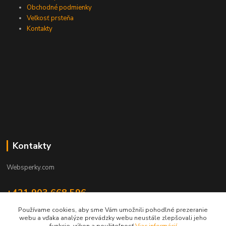
Obchodné podmienky
Veľkosť prsteňa
Kontakty
Kontakty
Websperky.com
+421 903 668 596
(Po-Pia, 8-16 hod.)
Používame cookies, aby sme Vám umožnili pohodlné prezeranie
webu a vďaka analýze prevádzky webu neustále zlepšovali jeho
info@websperky.com