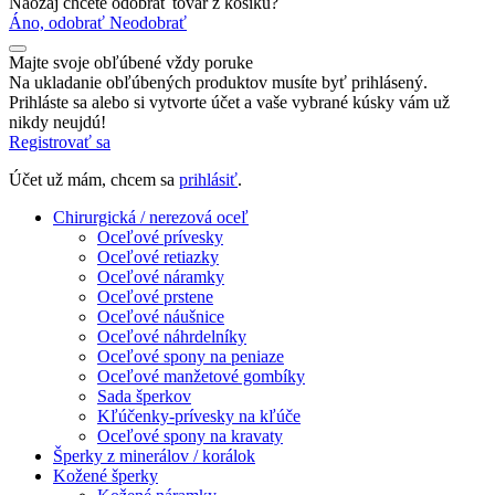
Naozaj chcete odobrať tovar z košíku?
Áno, odobrať
Neodobrať
Majte svoje obľúbené vždy poruke
Na ukladanie obľúbených produktov musíte byť prihlásený.
Prihláste sa alebo si vytvorte účet a vaše vybrané kúsky vám už
nikdy neujdú!
Registrovať sa
Účet už mám, chcem sa
prihlásiť
.
Chirurgická / nerezová oceľ
Oceľové prívesky
Oceľové retiazky
Oceľové náramky
Oceľové prstene
Oceľové náušnice
Oceľové náhrdelníky
Oceľové spony na peniaze
Oceľové manžetové gombíky
Sada šperkov
Kľúčenky-prívesky na kľúče
Oceľové spony na kravaty
Šperky z minerálov / korálok
Kožené šperky