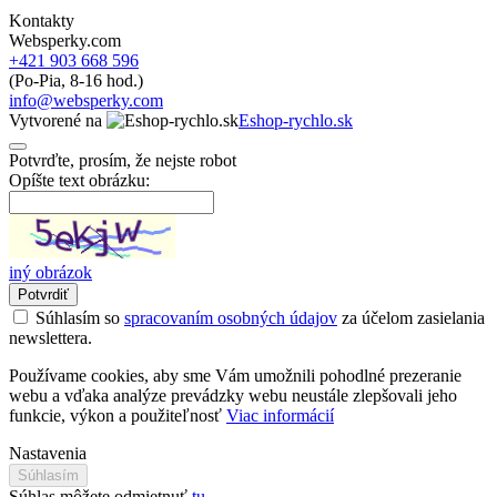
Kontakty
Websperky.com
+421 903 668 596
(Po-Pia, 8-16 hod.)
info@websperky.com
Vytvorené na
Eshop-rychlo.sk
Potvrďte, prosím, že nejste robot
Opíšte text obrázku:
iný obrázok
Potvrdiť
Súhlasím so
spracovaním osobných údajov
za účelom zasielania
newslettera.
Používame cookies, aby sme Vám umožnili pohodlné prezeranie
webu a vďaka analýze prevádzky webu neustále zlepšovali jeho
funkcie, výkon a použiteľnosť
Viac informácií
Nastavenia
Súhlasím
Súhlas môžete odmietnuť
tu
.