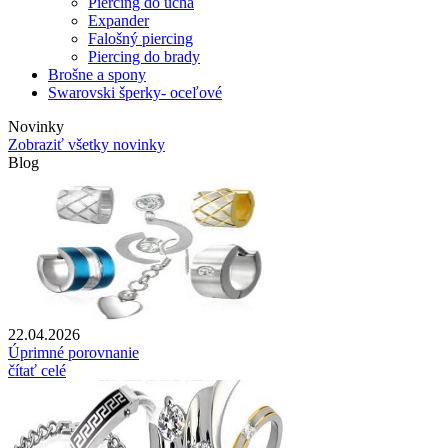
Piercing do ucha
Expander
Falošný piercing
Piercing do brady
Brošne a spony
Swarovski šperky- oceľové
Novinky
Zobraziť všetky novinky
Blog
22.04.2026
Úprimné porovnanie
čítať celé