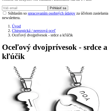
Prihlásiť sa
Súhlasím so
spracovaním osobných údajov
za účelom zasielania
newslettera.
Úvod
Chirurgická / nerezová oceľ
Oceľový dvojprívesok - srdce a kľúčik
Oceľový dvojprívesok - srdce a
kľúčik