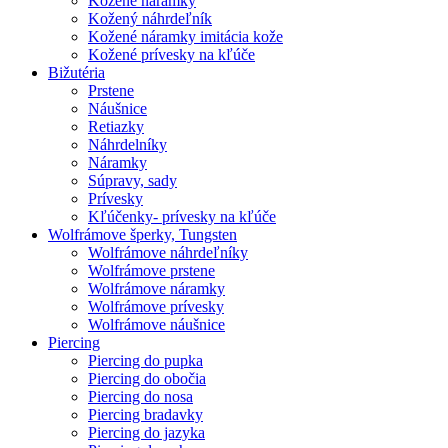
Kožené náramky
Kožený náhrdeľník
Kožené náramky imitácia kože
Kožené prívesky na kľúče
Bižutéria
Prstene
Náušnice
Retiazky
Náhrdelníky
Náramky
Súpravy, sady
Prívesky
Kľúčenky- prívesky na kľúče
Wolfrámove šperky, Tungsten
Wolfrámove náhrdeľníky
Wolfrámove prstene
Wolfrámove náramky
Wolfrámove prívesky
Wolfrámove náušnice
Piercing
Piercing do pupka
Piercing do obočia
Piercing do nosa
Piercing bradavky
Piercing do jazyka