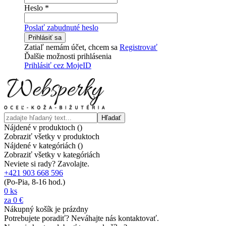
Heslo
*
Poslať zabudnuté heslo
Prihlásiť sa
Zatiaľ nemám účet, chcem sa
Registrovať
Ďalšie možnosti prihlásenia
Prihlásiť cez MojeID
Hľadať
Nájdené v produktoch (
)
Zobraziť všetky v produktoch
Nájdené v kategóriách (
)
Zobraziť všetky v kategóriách
Neviete si rady? Zavolajte.
+421 903 668 596
(Po-Pia, 8-16 hod.)
0
ks
za
0 €
Nákupný košík je prázdny
Potrebujete poradiť? Neváhajte nás kontaktovať.