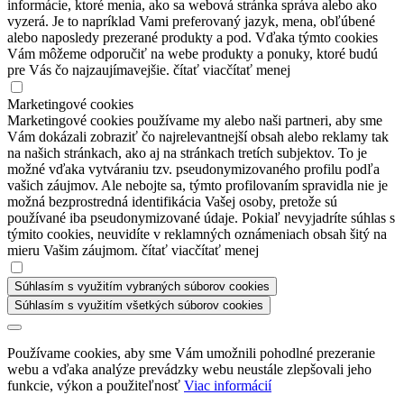
informácie, ktoré menia, ako sa webová stránka správa alebo ako
vyzerá. Je to napríklad Vami preferovaný jazyk, mena, obľúbené
alebo naposledy prezerané produkty a pod. Vďaka týmto cookies
Vám môžeme odporučiť na webe produkty a ponuky, ktoré budú
pre Vás čo najzaujímavejšie.
čítať viac
čítať menej
Marketingové cookies
Marketingové cookies používame my alebo naši partneri, aby sme
Vám dokázali zobraziť čo najrelevantnejší obsah alebo reklamy tak
na našich stránkach, ako aj na stránkach tretích subjektov. To je
možné vďaka vytváraniu tzv. pseudonymizovaného profilu podľa
vašich záujmov. Ale nebojte sa, týmto profilovaním spravidla nie je
možná bezprostredná identifikácia Vašej osoby, pretože sú
používané iba pseudonymizované údaje. Pokiaľ nevyjadríte súhlas s
týmito cookies, neuvidíte v reklamných oznámeniach obsah šitý na
mieru Vašim záujmom.
čítať viac
čítať menej
Súhlasím s využitím vybraných súborov cookies
Súhlasím s využitím všetkých súborov cookies
Používame cookies, aby sme Vám umožnili pohodlné prezeranie
webu a vďaka analýze prevádzky webu neustále zlepšovali jeho
funkcie, výkon a použiteľnosť
Viac informácií