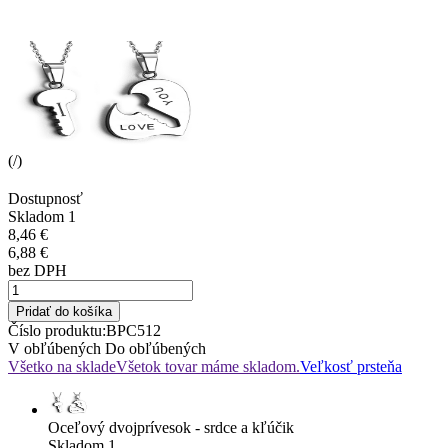
(
/
)
Dostupnosť
Skladom 1
8,46 €
6,88 €
bez DPH
Pridať do košíka
Číslo produktu:
BPC512
V obľúbených
Do obľúbených
Všetko na sklade
Všetok tovar máme skladom.
Veľkosť prsteňa
Oceľový dvojprívesok - srdce a kľúčik
Skladom 1