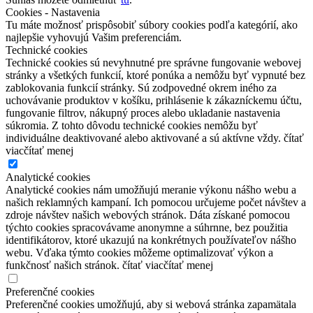
Cookies - Nastavenia
Tu máte možnosť prispôsobiť súbory cookies podľa kategórií, ako
najlepšie vyhovujú Vašim preferenciám.
Technické cookies
Technické cookies sú nevyhnutné pre správne fungovanie webovej
stránky a všetkých funkcií, ktoré ponúka a nemôžu byť vypnuté bez
zablokovania funkcií stránky. Sú zodpovedné okrem iného za
uchovávanie produktov v košíku, prihlásenie k zákazníckemu účtu,
fungovanie filtrov, nákupný proces alebo ukladanie nastavenia
súkromia. Z tohto dôvodu technické cookies nemôžu byť
individuálne deaktivované alebo aktivované a sú aktívne vždy.
čítať
viac
čítať menej
Analytické cookies
Analytické cookies nám umožňujú meranie výkonu nášho webu a
našich reklamných kampaní. Ich pomocou určujeme počet návštev a
zdroje návštev našich webových stránok. Dáta získané pomocou
týchto cookies spracovávame anonymne a súhrnne, bez použitia
identifikátorov, ktoré ukazujú na konkrétnych používateľov nášho
webu. Vďaka týmto cookies môžeme optimalizovať výkon a
funkčnosť našich stránok.
čítať viac
čítať menej
Preferenčné cookies
Preferenčné cookies umožňujú, aby si webová stránka zapamätala