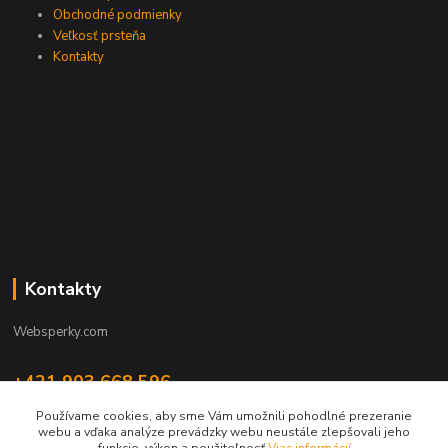
Obchodné podmienky
Veľkosť prsteňa
Kontakty
Kontakty
Websperky.com
+421 903 668 596
(Po-Pia, 8-16 hod.)
Používame cookies, aby sme Vám umožnili pohodlné prezeranie
webu a vďaka analýze prevádzky webu neustále zlepšovali jeho
info@websperky.com