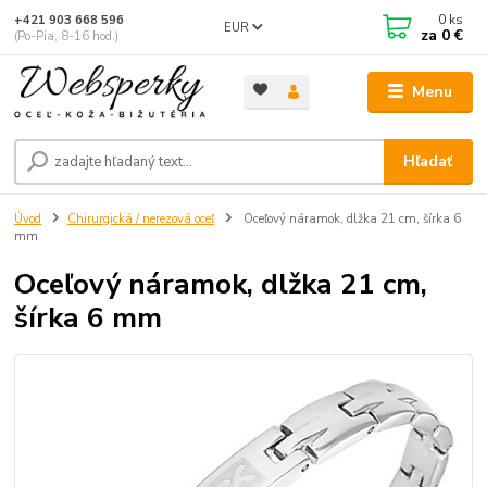
0
ks
+421 903 668 596
EUR
za
0 €
(Po-Pia, 8-16 hod.)
Menu
Hľadať
Úvod
Chirurgická / nerezová oceľ
Oceľový náramok, dlžka 21 cm, šírka 6
mm
Oceľový náramok, dlžka 21 cm,
šírka 6 mm