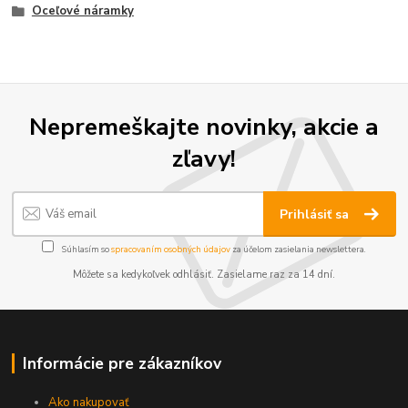
Oceľové náramky
Nepremeškajte novinky, akcie a
zľavy!
Prihlásiť sa
Súhlasím so
spracovaním osobných údajov
za účelom zasielania newslettera.
Môžete sa kedykoľvek odhlásiť. Zasielame raz za 14 dní.
Informácie pre zákazníkov
Ako nakupovať