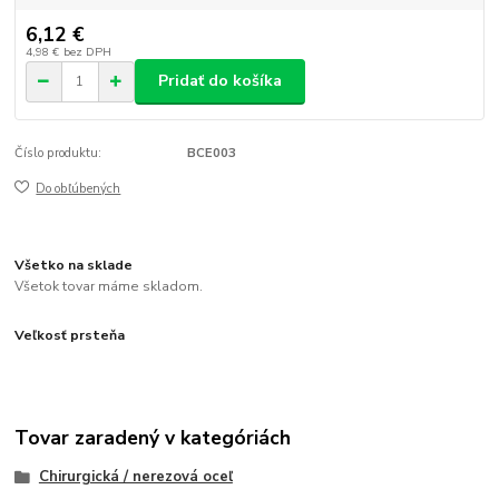
6,12 €
4,98 €
bez DPH
Pridať do košíka
Číslo produktu:
BCE003
Do obľúbených
Všetko na sklade
Všetok tovar máme skladom.
Veľkosť prsteňa
Tovar zaradený v kategóriách
Chirurgická / nerezová oceľ