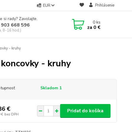
Prihlásenie
EUR
e si rady? Zavolajte.
0
ks
 903 668 596
za
0 €
a, 8-16 hod.)
ovky - kruhy
 koncovky - kruhy
tupnosť
Skladom 1
36 €
Pridať do košíka
 €
bez DPH