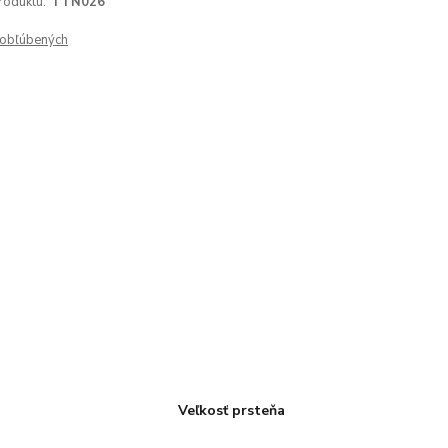
roduktu:
TTN026
obľúbených
Veľkosť prsteňa