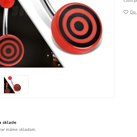
Číslo p
Do 
a sklade
var máme skladom.