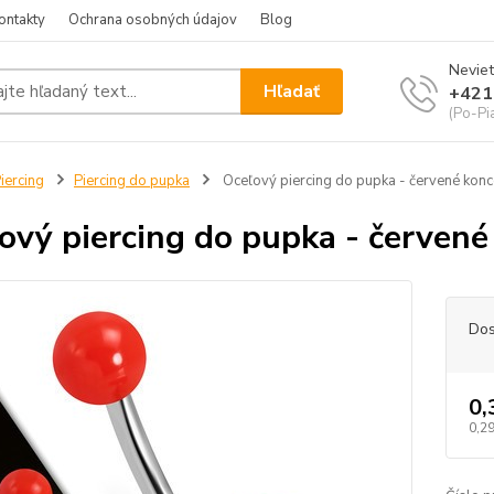
ontakty
Ochrana osobných údajov
Blog
Neviet
Hľadať
+421
(Po-Pi
iercing
Piercing do pupka
Oceľový piercing do pupka - červené konc
ový piercing do pupka - červené
Dos
0,
0,29