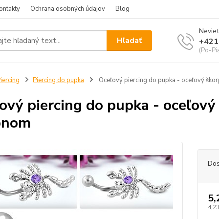
ontakty
Ochrana osobných údajov
Blog
Neviet
Hľadať
+421
(Po-Pi
iercing
Piercing do pupka
Oceľový piercing do pupka - oceľový ško
ový piercing do pupka - oceľový
ónom
Dos
5,
4,23