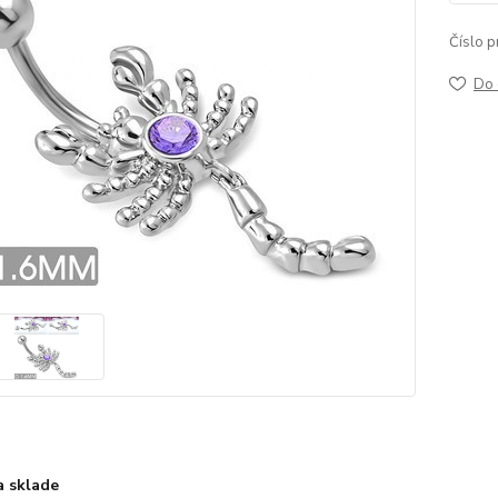
Číslo p
Do 
a sklade