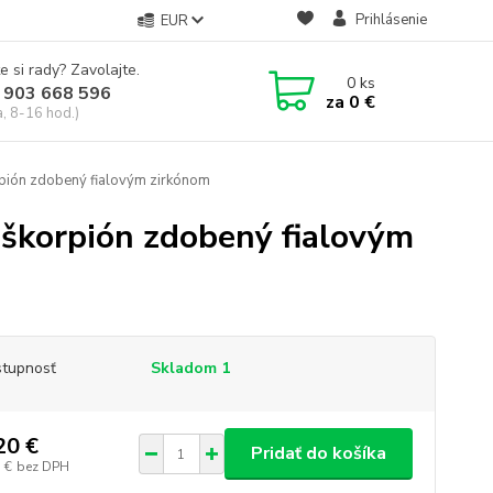
Prihlásenie
EUR
e si rady? Zavolajte.
0
ks
 903 668 596
za
0 €
a, 8-16 hod.)
rpión zdobený fialovým zirkónom
 škorpión zdobený fialovým
tupnosť
Skladom 1
20 €
Pridať do košíka
 €
bez DPH