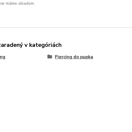
var máme skladom.
zaradený v kategóriách
ing
Piercing do pupka