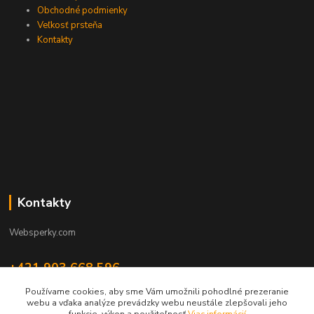
Obchodné podmienky
Veľkosť prsteňa
Kontakty
Kontakty
Websperky.com
+421 903 668 596
(Po-Pia, 8-16 hod.)
Používame cookies, aby sme Vám umožnili pohodlné prezeranie
webu a vďaka analýze prevádzky webu neustále zlepšovali jeho
info@websperky.com