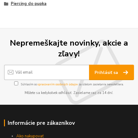
Piercing do pupka
Nepremeškajte novinky, akcie a
zľavy!
Prihlásiť sa
Súhlasím so
spracovaním osobných údajov
za účelom zasielania newslettera.
Môžete sa kedykoľvek odhlásiť. Zasielame raz za 14 dní.
Informácie pre zákazníkov
Ako nakupovať