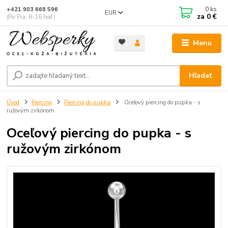
0
ks
+421 903 668 596
EUR
za
0 €
(Po-Pia, 8-16 hod.)
Menu
Hľadať
Úvod
Piercing
Piercing do pupka
Oceľový piercing do pupka - s
ružovým zirkónom
Oceľový piercing do pupka - s
ružovým zirkónom