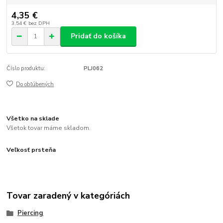
4,35 €
3,54 €
bez DPH
Pridať do košíka
Číslo produktu:
PLJ062
Do obľúbených
Všetko na sklade
Všetok tovar máme skladom.
Veľkosť prsteňa
Tovar zaradený v kategóriách
Piercing