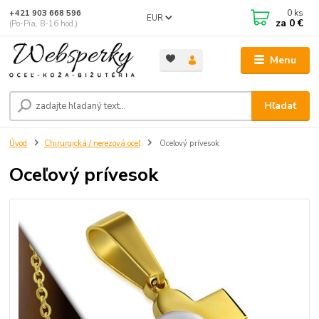
0
ks
+421 903 668 596
EUR
za
0 €
(Po-Pia, 8-16 hod.)
Menu
Hľadať
Úvod
Chirurgická / nerezová oceľ
Oceľový prívesok
Oceľový prívesok