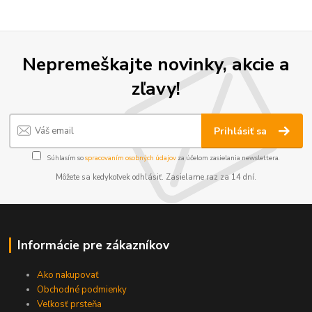
Nepremeškajte novinky, akcie a
zľavy!
Prihlásiť sa
Súhlasím so
spracovaním osobných údajov
za účelom zasielania newslettera.
Môžete sa kedykoľvek odhlásiť. Zasielame raz za 14 dní.
Informácie pre zákazníkov
Ako nakupovať
Obchodné podmienky
Veľkosť prsteňa