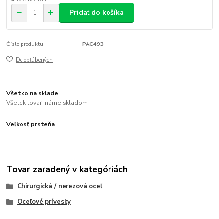
Pridať do košíka
Číslo produktu:
PAC493
Do obľúbených
Všetko na sklade
Všetok tovar máme skladom.
Veľkosť prsteňa
Tovar zaradený v kategóriách
Chirurgická / nerezová oceľ
Oceľové prívesky