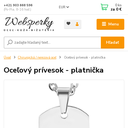
0
ks
+421 903 668 596
EUR
za
0 €
(Po-Pia, 8-16 hod.)
Menu
Hľadať
Úvod
Chirurgická / nerezová oceľ
Oceľový prívesok - platnička
Oceľový prívesok - platnička