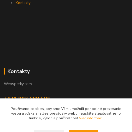
Kontakty
Kontakty
Websperky.com
+421 903 668 596
(Po-Pia, 8-16 hod.)
Používame cookies, aby sme Vám umožnili pohodlné prezeranie
webu a vďaka analýze prevádzky webu neustále zlepšovali jeho
info@websperky.com
funkcie, výkon a použiteľnosť
Viac informácií