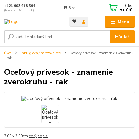
0
ks
+421 903 668 596
EUR
za
0 €
(Po-Pia, 8-16 hod.)
Menu
Hľadať
Úvod
Chirurgická / nerezová oceľ
Oceľový prívesok - znamenie zverokruhu
- rak
Oceľový prívesok - znamenie
zverokruhu - rak
3.00 x 3.00cm
celý popis