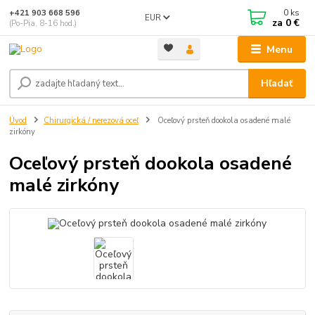
0
ks
+421 903 668 596
EUR
za
0 €
(Po-Pia, 8-16 hod.)
Menu
Hľadať
Úvod
Chirurgická / nerezová oceľ
Oceľový prsteň dookola osadené malé
zirkóny
Oceľový prsteň dookola osadené
malé zirkóny