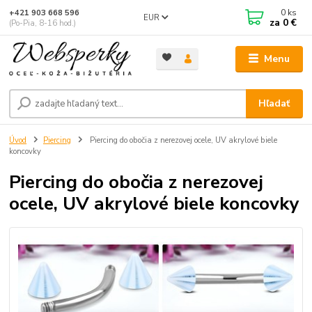
0
ks
+421 903 668 596
EUR
za
0 €
(Po-Pia, 8-16 hod.)
Menu
Hľadať
Úvod
Piercing
Piercing do obočia z nerezovej ocele, UV akrylové biele
koncovky
Piercing do obočia z nerezovej
ocele, UV akrylové biele koncovky