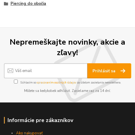
Piercing do obočia
Nepremeškajte novinky, akcie a
zľavy!
Prihlásiť sa
Súhlasím so
spracovaním osobných údajov
za účelom zasielania newslettera.
Môžete sa kedykoľvek odhlásiť. Zasielame raz za 14 dní.
Informácie pre zákazníkov
Ako nakupovať