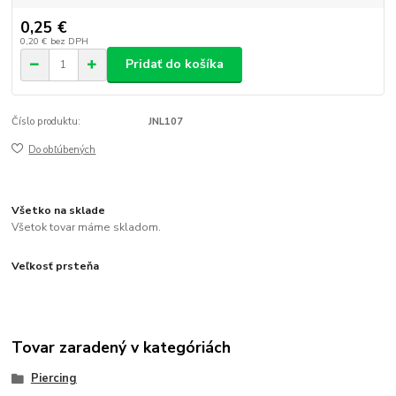
0,25 €
0,20 €
bez DPH
Pridať do košíka
Číslo produktu:
JNL107
Do obľúbených
Všetko na sklade
Všetok tovar máme skladom.
Veľkosť prsteňa
Tovar zaradený v kategóriách
Piercing