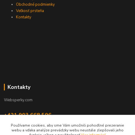
Obchodné podmienky
Veľkosť prsteňa
Kontakty
Kontakty
Websperky.com
+421 903 668 596
(Po-Pia, 8-16 hod.)
Používame cookies, aby sme Vám umožnili pohodlné prezeranie
webu a vďaka analýze prevádzky webu neustále zlepšovali jeho
info@websperky.com