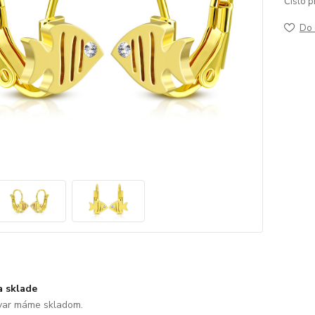
Číslo p
Do 
a sklade
var máme skladom.