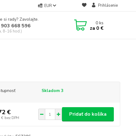
Prihlásenie
EUR
e si rady? Zavolajte.
0
ks
 903 668 596
za
0 €
a, 8-16 hod.)
tupnosť
Skladom 3
72 €
Pridať do košíka
 €
bez DPH