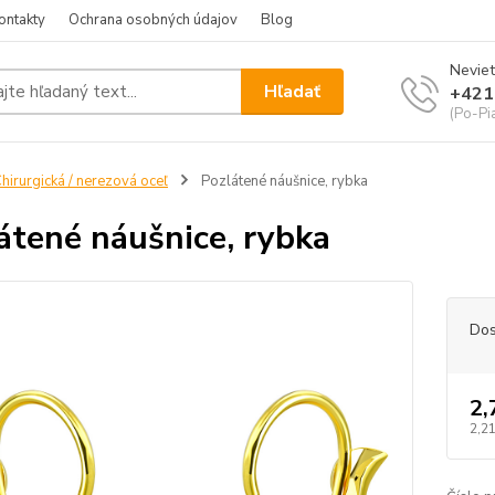
ontakty
Ochrana osobných údajov
Blog
Neviet
Hľadať
+421
(Po-Pi
hirurgická / nerezová oceľ
Pozlátené náušnice, rybka
átené náušnice, rybka
Dos
2,
2,21