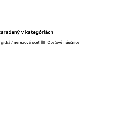
zaradený v kategóriách
rgická / nerezová oceľ
Oceľové náušnice