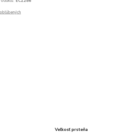
roduktu:
ECZ286
obľúbených
Veľkosť prsteňa