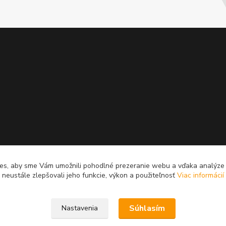
es, aby sme Vám umožnili pohodlné prezeranie webu a vďaka analýz
neustále zlepšovali jeho funkcie, výkon a použiteľnosť
Viac informácií
Súhlasím
Nastavenia