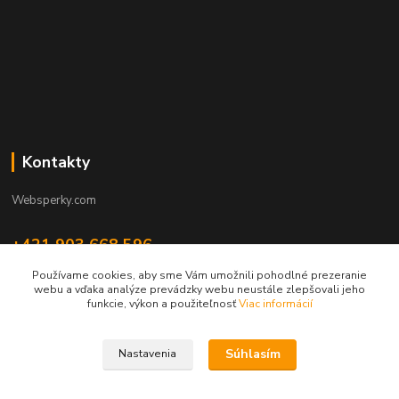
Kontakty
Websperky.com
+421 903 668 596
(Po-Pia, 8-16 hod.)
Používame cookies, aby sme Vám umožnili pohodlné prezeranie
webu a vďaka analýze prevádzky webu neustále zlepšovali jeho
info@websperky.com
funkcie, výkon a použiteľnosť
Viac informácií
Súhlasím
Nastavenia