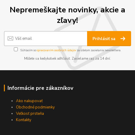
Nepremeškajte novinky, akcie a
zľavy!
Prihlásiť sa
Súhlasím so
spracovaním osobných údajov
za účelom zasielania newslettera.
Môžete sa kedykoľvek odhlásiť. Zasielame raz za 14 dní.
Informácie pre zákazníkov
Ako nakupovať
Obchodné podmienky
Veľkosť prsteňa
Kontakty