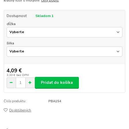
krásny vzor s motýlmi
celý popis
Dostupnosť
Skladom 1
dĺžka
šírka
4,09 €
3,33 €
bez DPH
Pridať do košíka
Číslo produktu:
PBA154
Do obľúbených