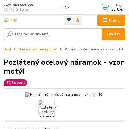
0
ks
+421 903 668 596
EUR
za
0 €
(Po-Pia, 8-16 hod.)
Menu
Hľadať
Úvod
Chirurgická / nerezová oceľ
Pozlátený oceľový náramok - vzor motýľ
Pozlátený oceľový náramok - vzor
motýľ
TOP produkt