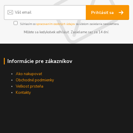
Prihlásiť sa
Súhlasím so
spracovaním osobných údajov
za účelom zasielania newslettera.
Môžete sa kedykoľvek odhlásiť. Zasielame raz za 14 dní.
Informácie pre zákazníkov
Ako nakupovať
Obchodné podmienky
Veľkosť prsteňa
Kontakty