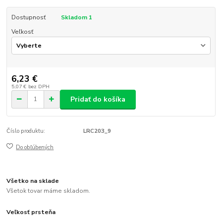
Dostupnosť
Skladom 1
Veľkosť
6,23 €
5,07 €
bez DPH
Pridať do košíka
Číslo produktu:
LRC203_9
Do obľúbených
Všetko na sklade
Všetok tovar máme skladom.
Veľkosť prsteňa