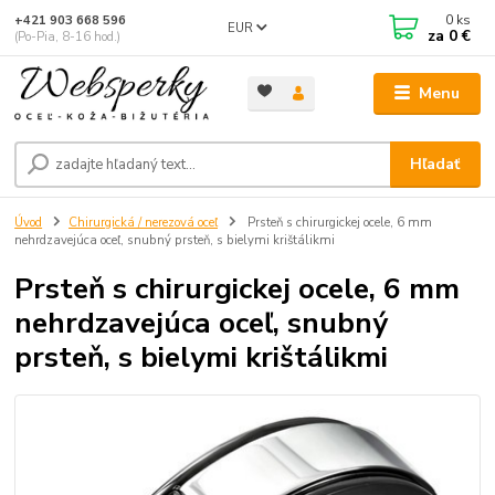
0
ks
+421 903 668 596
EUR
za
0 €
(Po-Pia, 8-16 hod.)
Menu
Hľadať
Úvod
Chirurgická / nerezová oceľ
Prsteň s chirurgickej ocele, 6 mm
nehrdzavejúca oceľ, snubný prsteň, s bielymi krištálikmi
Prsteň s chirurgickej ocele, 6 mm
nehrdzavejúca oceľ, snubný
prsteň, s bielymi krištálikmi