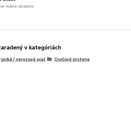
var máme skladom.
zaradený v kategóriách
rgická / nerezová oceľ
Oceľové prstene