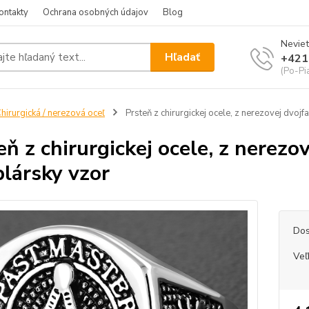
ontakty
Ochrana osobných údajov
Blog
Neviet
Hľadať
+421
(Po-Pi
hirurgická / nerezová oceľ
Prsteň z chirurgickej ocele, z nerezovej dvojf
eň z chirurgickej ocele, z nerezo
lársky vzor
Dos
Veľ