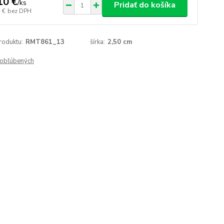
10 €
/
ks
Pridať do košíka
 €
bez DPH
roduktu:
RMT861_13
šírka:
2,50 cm
obľúbených