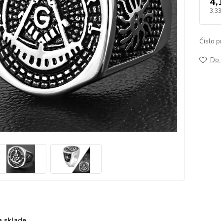
4,
3,33
Číslo p
Do 
a sklade