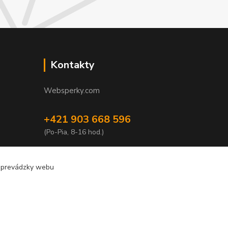
Kontakty
Websperky.com
+421 903 668 596
(Po-Pia, 8-16 hod.)
info@websperky.com
e prevádzky webu