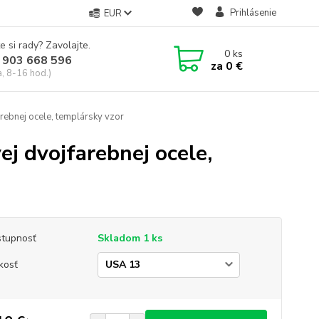
Prihlásenie
EUR
e si rady? Zavolajte.
0
ks
 903 668 596
za
0 €
a, 8-16 hod.)
arebnej ocele, templársky vzor
vej dvojfarebnej ocele,
tupnosť
Skladom 1 ks
kosť