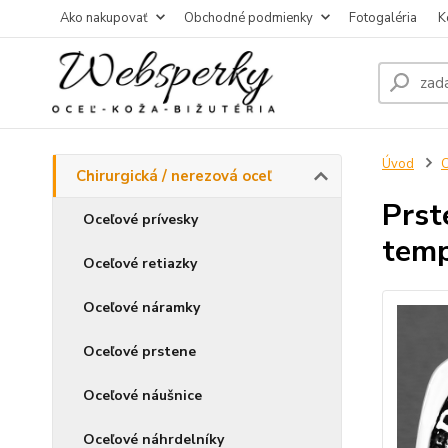
Ako nakupovať
Obchodné podmienky
Fotogaléria
K
Úvod
C
Chirurgická / nerezová oceľ
Prst
Oceľové prívesky
temp
Oceľové retiazky
Oceľové náramky
Oceľové prstene
Oceľové náušnice
Oceľové náhrdelníky