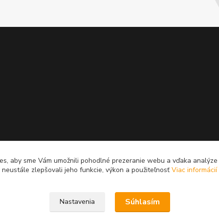
es, aby sme Vám umožnili pohodlné prezeranie webu a vďaka analýz
neustále zlepšovali jeho funkcie, výkon a použiteľnosť
Viac informácií
Súhlasím
Nastavenia