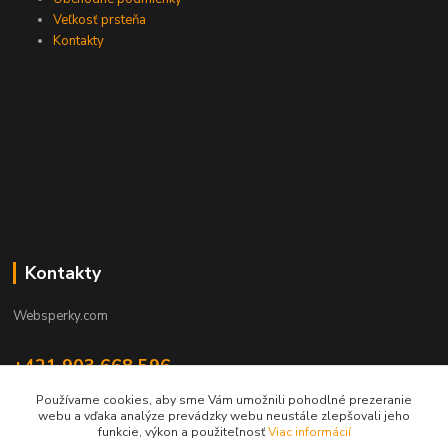
Veľkosť prsteňa
Kontakty
Kontakty
Websperky.com
+421 903 668 596
(Po-Pia, 8-16 hod.)
Používame cookies, aby sme Vám umožnili pohodlné prezeranie
webu a vďaka analýze prevádzky webu neustále zlepšovali jeho
info@websperky.com
funkcie, výkon a použiteľnosť
Viac informácií