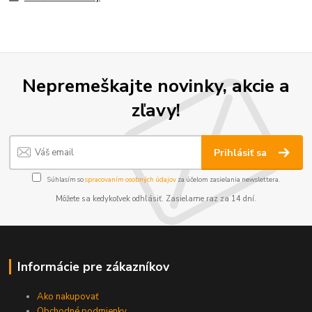
Nepremeškajte novinky, akcie a
zľavy!
Prihlásiť sa
Súhlasím so
spracovaním osobných údajov
za účelom zasielania newslettera.
Môžete sa kedykoľvek odhlásiť. Zasielame raz za 14 dní.
Informácie pre zákazníkov
Ako nakupovať
Obchodné podmienky