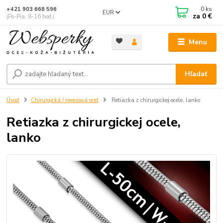
0
ks
+421 903 668 596
EUR
za
0 €
(Po-Pia, 8-16 hod.)
Menu
Hľadať
Úvod
Chirurgická / nerezová oceľ
Retiazka z chirurgickej ocele, lanko
Retiazka z chirurgickej ocele,
lanko