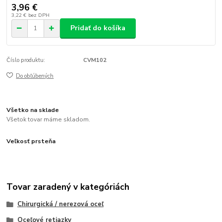
3,96 €
3,22 €
bez DPH
Pridať do košíka
Číslo produktu:
CVM102
Do obľúbených
Všetko na sklade
Všetok tovar máme skladom.
Veľkosť prsteňa
Tovar zaradený v kategóriách
Chirurgická / nerezová oceľ
Oceľové retiazky