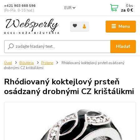
0
ks
+421 903 668 596
EUR
za
0 €
(Po-Pia, 8-16 hod.)
Menu
Hľadať
Úvod
Bižutéria
Prstene
Rhódiovaný koktejlový prsteň osádzaný
drobnými CZ krištálikmi
Rhódiovaný koktejlový prsteň
osádzaný drobnými CZ krištálikmi