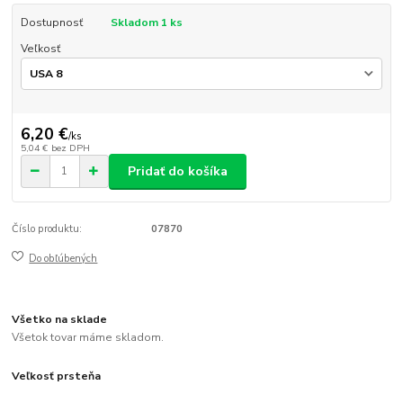
Dostupnosť
Skladom 1 ks
Veľkosť
6,20 €
/
ks
5,04 €
bez DPH
Pridať do košíka
Číslo produktu:
07870
Do obľúbených
Všetko na sklade
Všetok tovar máme skladom.
Veľkosť prsteňa