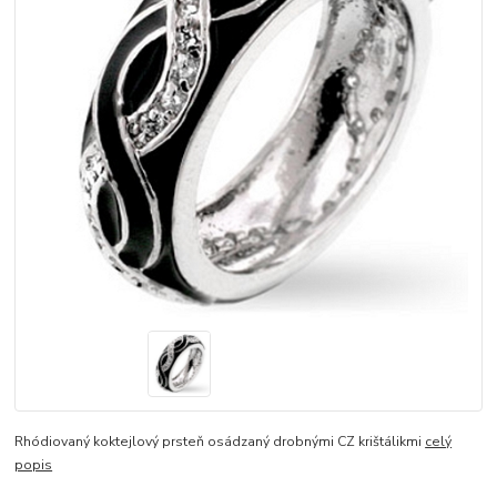
Rhódiovaný koktejlový prsteň osádzaný drobnými CZ krištálikmi
celý
popis