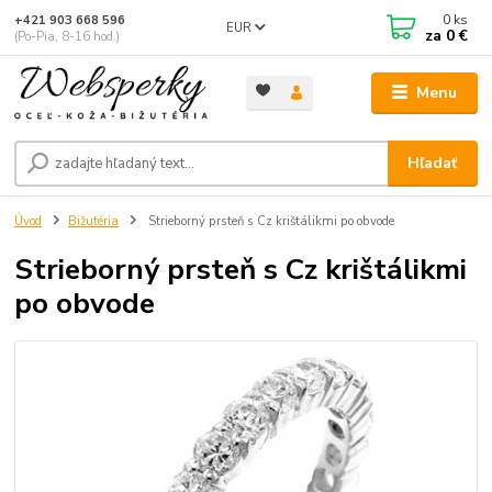
0
ks
+421 903 668 596
EUR
za
0 €
(Po-Pia, 8-16 hod.)
Menu
Hľadať
Úvod
Bižutéria
Strieborný prsteň s Cz krištálikmi po obvode
Strieborný prsteň s Cz krištálikmi
po obvode