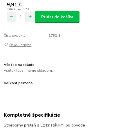
9,91 €
8,06 €
bez DPH
Pridať do košíka
Číslo produktu:
1782_9
Do obľúbených
Všetko na sklade
Všetok tovar máme skladom.
Veľkosť prsteňa
Kompletné špecifikácie
Strieborný prsteň s Cz krištálikmi po obvode